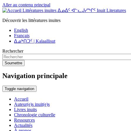
Aller au contenu principal
Littératures inuites ᐃᓄᐃᑦ ᐊᓪᓚᒍᓯᖏᑦ Inuit Literatures
Découvrir les littératures inuites
English
Français
ᐃᓄᒃᑎᑐᑦ | Kalaallisut
Rechercher
Soumettre
Navigation principale
Toggle navigation
Accueil
Auteur(e)s inuit(e)s
Livres inuits
Chronologie culturelle
Ressources
Actualités
À propos