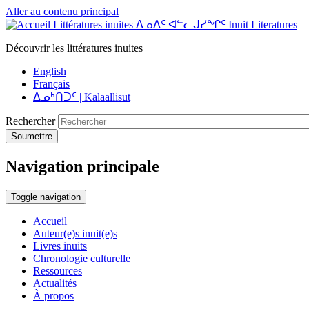
Aller au contenu principal
Littératures inuites ᐃᓄᐃᑦ ᐊᓪᓚᒍᓯᖏᑦ Inuit Literatures
Découvrir les littératures inuites
English
Français
ᐃᓄᒃᑎᑐᑦ | Kalaallisut
Rechercher
Soumettre
Navigation principale
Toggle navigation
Accueil
Auteur(e)s inuit(e)s
Livres inuits
Chronologie culturelle
Ressources
Actualités
À propos