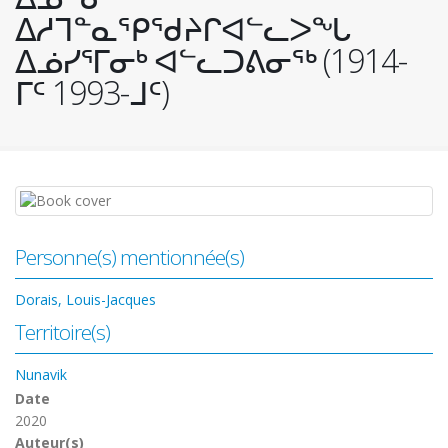
ᐃᓱᒣᓐᓇᕿᖁᔨᒋᐊᓪᓚᐳᖓ
ᐃᓅᓯᕐᒥᓂᒃ ᐊᓪᓚᑐᕕᓂᖅ (1914-
ᒥᑦ 1993-ᒧᑦ)
Personne(s) mentionnée(s)
Dorais, Louis-Jacques
Territoire(s)
Nunavik
Date
2020
Auteur(s)