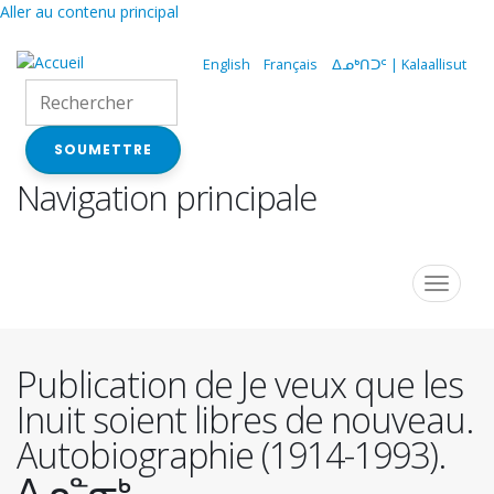
Aller au contenu principal
English
Français
ᐃᓄᒃᑎᑐᑦ | Kalaallisut
SOUMETTRE
Navigation principale
Toggle
navigat
Publication de Je veux que les
Inuit soient libres de nouveau.
Autobiographie (1914-1993).
ᐃᓄᓐᓂᒃ