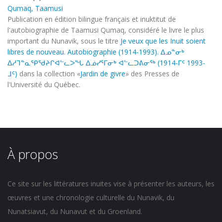
Qumaq, Taamusi
Publication en édition bilingue français et inuktitut de
l'autobiographie de Taamusi Qumaq, considéré le livre le plus
important du Nunavik, sous le titre
Je veux que les Inuit soient
libres de nouveau. Autobiographie (1914-1993). ᐃᓄᓐᓂᒃ
ᐃᓱᒣᓐᓇᕿᖁᔨᒋᐊᓪᓚᐳᖓ ᐃᓅᓯᕐᒥᓂᒃ ᐊᓪᓚᑐᕕᓂᖅ (1914-ᒥᑦ 1993-
ᒧᑦ)
dans la collection «
Jardin de givre
» des Presses de
l'Université du Québec.
À propos
Ce site sur les littératures inuites vise à présenter les auteurs, les
œuvres et une chronologie culturelle du Nunavik, du
Nunatsiavut, du Nunavut et du Groenland.