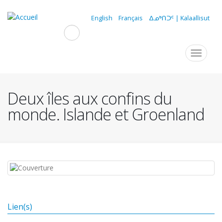
Aller
au
English
Français
ᐃᓄᒃᑎᑐᑦ | Kalaallisut
contenu
principal
Navigation
Toggle
navigat
principale
Deux îles aux confins du
monde. Islande et Groenland
Lien(s)