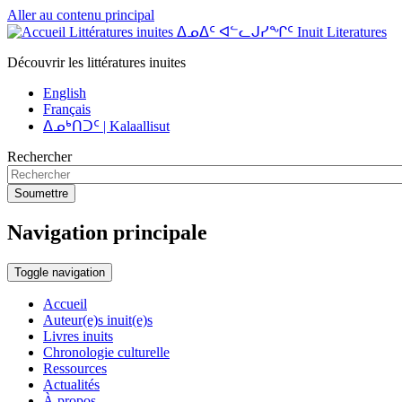
Aller au contenu principal
Littératures inuites ᐃᓄᐃᑦ ᐊᓪᓚᒍᓯᖏᑦ Inuit Literatures
Découvrir les littératures inuites
English
Français
ᐃᓄᒃᑎᑐᑦ | Kalaallisut
Rechercher
Soumettre
Navigation principale
Toggle navigation
Accueil
Auteur(e)s inuit(e)s
Livres inuits
Chronologie culturelle
Ressources
Actualités
À propos