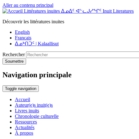
Aller au contenu principal
Littératures inuites ᐃᓄᐃᑦ ᐊᓪᓚᒍᓯᖏᑦ Inuit Literatures
Découvrir les littératures inuites
English
Français
ᐃᓄᒃᑎᑐᑦ | Kalaallisut
Rechercher
Soumettre
Navigation principale
Toggle navigation
Accueil
Auteur(e)s inuit(e)s
Livres inuits
Chronologie culturelle
Ressources
Actualités
À propos