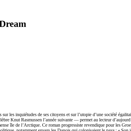
 Dream
 sur les inquiétudes de ses citoyens et sur l’utopie d’une société égalit
élèbre Knut Rasmussen l’année suivante — permet au lecteur d’aujourd’h
 immense île de l’Arctique. Ce roman progressiste revendique pour les Gr
 politique, notamment envers les Danois qui colonisaient le pays : « Son