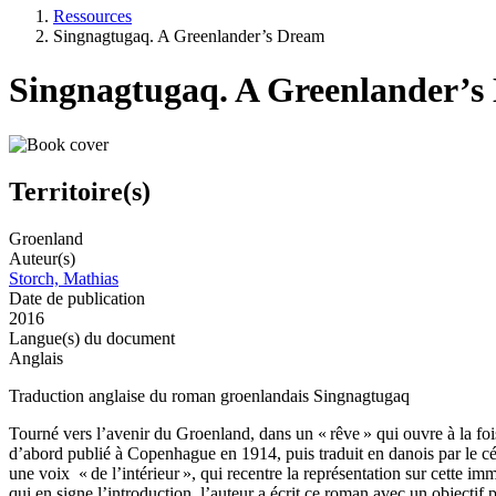
Ressources
Singnagtugaq. A Greenlander’s Dream
Singnagtugaq. A Greenlander’s
Territoire(s)
Groenland
Auteur(s)
Storch, Mathias
Date de publication
2016
Langue(s) du document
Anglais
Traduction anglaise du roman groenlandais Singnagtugaq
Tourné vers l’avenir du Groenland, dans un « rêve » qui ouvre à la fois
d’abord publié à Copenhague en 1914, puis traduit en danois par le c
une voix « de l’intérieur », qui recentre la représentation sur cette
qui en signe l’introduction, l’auteur a écrit ce roman avec un objectif