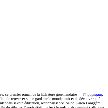
aire, ce premier roman de la littérature groenlandaise —
Singagtugaq
,
ui de renverser son regard sur le monde inuit et de découvrir enfin
oenlandais savoir, éducation, reconnaissance. Selon Karen Langgård,
 idée du rôle des Danois était que les Groenlandais devaient collaborer