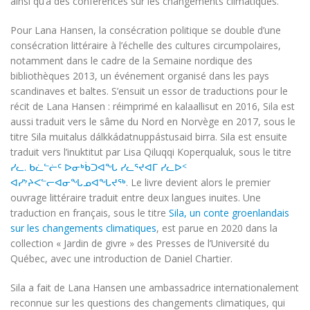
ainsi qu’à des conférences sur les changements climatiques.
Pour Lana Hansen, la consécration politique se double d’une
consécration littéraire à l’échelle des cultures circumpolaires,
notamment dans le cadre de la Semaine nordique des
bibliothèques 2013, un événement organisé dans les pays
scandinaves et baltes. S’ensuit un essor de traductions pour le
récit de Lana Hansen : réimprimé en kalaallisut en 2016, Sila est
aussi traduit vers le sâme du Nord en Norvège en 2017, sous le
titre Sila muitalus dálkkádatnuppástusaid birra. Sila est ensuite
traduit vers l’inuktitut par Lisa Qiluqqi Koperqualuk, sous le titre
ᓯᓚ. ᑲᓛᓪᓖᑦ ᐅᓂᒃᑳᑐᐊᖓ ᓯᓚᕐᔪᐊᒥ ᓯᓚᐅᑉ
ᐊᓯᔾᔨᐸᓪᓕᐊᓂᖓᓄᐊᖓᔪᖅ
. Le livre devient alors le premier
ouvrage littéraire traduit entre deux langues inuites. Une
traduction en français, sous le titre
Sila, un conte groenlandais
sur les changements climatiques
, est parue en 2020 dans la
collection « Jardin de givre » des Presses de l’Université du
Québec, avec une introduction de Daniel Chartier.
Sila a fait de Lana Hansen une ambassadrice internationalement
reconnue sur les questions des changements climatiques, qui