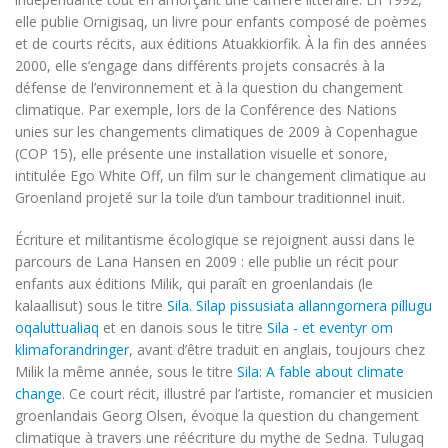
elle publie Ornigisaq, un livre pour enfants composé de poèmes
et de courts récits, aux éditions Atuakkiorfik. À la fin des années
2000, elle s’engage dans différents projets consacrés à la
défense de l’environnement et à la question du changement
climatique. Par exemple, lors de la Conférence des Nations
unies sur les changements climatiques de 2009 à Copenhague
(COP 15), elle présente une installation visuelle et sonore,
intitulée Ego White Off, un film sur le changement climatique au
Groenland projeté sur la toile d’un tambour traditionnel inuit.
Écriture et militantisme écologique se rejoignent aussi dans le
parcours de Lana Hansen en 2009 : elle publie un récit pour
enfants aux éditions Milik, qui paraît en groenlandais (le
kalaallisut) sous le titre
Sila. Silap pissusiata allanngornera pillugu
oqaluttualiaq
et en danois sous le titre
Sila - et eventyr om
klimaforandringer
, avant d’être traduit en anglais, toujours chez
Milik la même année, sous le titre
Sila: A fable about climate
change
. Ce court récit, illustré par l’artiste, romancier et musicien
groenlandais Georg Olsen, évoque la question du changement
climatique à travers une réécriture du mythe de Sedna. Tulugaq