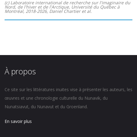
(c) Laboratoire international de recherche sur l'imaginaire du
Nord, de l'hiver et de l'Arctique, Université du Québec à
Montréal, 2018-2026, Daniel Chartier et al.
À propos
Ce site sur les littératures inuites vise à présenter les auteurs, les
œuvres et une chronologie culturelle du Nunavik, du
Nunatsiavut, du Nunavut et du Groenland.
En savoir plus