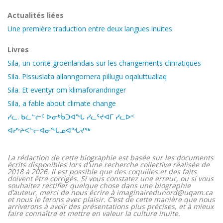
Actualités liées
Une première traduction entre deux langues inuites
Livres
Sila, un conte groenlandais sur les changements climatiques
Sila. Pissusiata allanngornera pillugu oqaluttualiaq
Sila. Et eventyr om klimaforandringer
Sila, a fable about climate change
ᓯᓚ. ᑲᓛᓪᓖᑦ ᐅᓂᒃᑳᑐᐊᖓ ᓯᓚᕐᔪᐊᒥ ᓯᓚᐅᑉ
ᐊᓯᔾᔨᐸᓪᓕᐊᓂᖓᓄᐊᖓᔪᖅ
La rédaction de cette biographie est basée sur les documents
écrits disponibles lors d'une recherche collective réalisée de
2018 à 2026. Il est possible que des coquilles et des faits
doivent être corrigés. Si vous constatez une erreur, ou si vous
souhaitez rectifier quelque chose dans une biographie
d’auteur, merci de nous écrire à imaginairedunord@uqam.ca
et nous le ferons avec plaisir. C’est de cette manière que nous
arriverons à avoir des présentations plus précises, et à mieux
faire connaître et mettre en valeur la culture inuite.