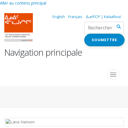
Aller au contenu principal
English
Français
ᐃᓄᒃᑎᑐᑦ | Kalaallisut
SOUMETTRE
Navigation principale
Toggle
navigat