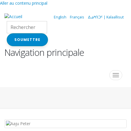
Aller au contenu principal
English
Français
ᐃᓄᒃᑎᑐᑦ | Kalaallisut
SOUMETTRE
Navigation principale
Toggle
navigat