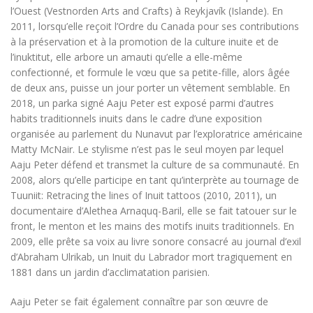
l’Ouest (Vestnorden Arts and Crafts) à Reykjavík (Islande). En
2011, lorsqu’elle reçoit l’Ordre du Canada pour ses contributions
à la préservation et à la promotion de la culture inuite et de
l’inuktitut, elle arbore un amauti qu’elle a elle-même
confectionné, et formule le vœu que sa petite-fille, alors âgée
de deux ans, puisse un jour porter un vêtement semblable. En
2018, un parka signé Aaju Peter est exposé parmi d’autres
habits traditionnels inuits dans le cadre d’une exposition
organisée au parlement du Nunavut par l’exploratrice américaine
Matty McNair. Le stylisme n’est pas le seul moyen par lequel
Aaju Peter défend et transmet la culture de sa communauté. En
2008, alors qu’elle participe en tant qu’interprète au tournage de
Tuuniit: Retracing the lines of Inuit tattoos (2010, 2011), un
documentaire d’Alethea Arnaquq-Baril, elle se fait tatouer sur le
front, le menton et les mains des motifs inuits traditionnels. En
2009, elle prête sa voix au livre sonore consacré au journal d’exil
d’Abraham Ulrikab, un Inuit du Labrador mort tragiquement en
1881 dans un jardin d’acclimatation parisien.
Aaju Peter se fait également connaître par son œuvre de