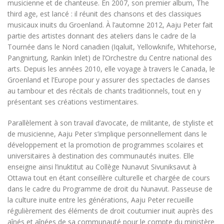
musicienne et de chanteuse. En 2007, son premier album, The
third age, est lancé : il réunit des chansons et des classiques
musicaux inuits du Groenland. À l’automne 2012, Aaju Peter fait
partie des artistes donnant des ateliers dans le cadre de la
Tournée dans le Nord canadien (Iqaluit, Yellowknife, Whitehorse,
Pangnirtung, Rankin Inlet) de l’Orchestre du Centre national des
arts. Depuis les années 2010, elle voyage à travers le Canada, le
Groenland et l’Europe pour y assurer des spectacles de danses
au tambour et des récitals de chants traditionnels, tout en y
présentant ses créations vestimentaires.
Parallèlement à son travail d’avocate, de militante, de styliste et
de musicienne, Aaju Peter s’implique personnellement dans le
développement et la promotion de programmes scolaires et
universitaires à destination des communautés inuites. Elle
enseigne ainsi l’inuktitut au Collège Nunavut Sivuniksavut à
Ottawa tout en étant conseillère culturelle et chargée de cours
dans le cadre du Programme de droit du Nunavut. Passeuse de
la culture inuite entre les générations, Aaju Peter recueille
régulièrement des éléments de droit coutumier inuit auprès des
aînés et aînées de sa communauté pour le compte du ministère