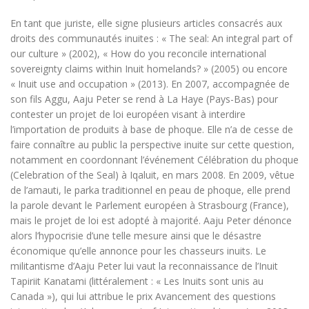
En tant que juriste, elle signe plusieurs articles consacrés aux
droits des communautés inuites : « The seal: An integral part of
our culture » (2002), « How do you reconcile international
sovereignty claims within Inuit homelands? » (2005) ou encore
« Inuit use and occupation » (2013). En 2007, accompagnée de
son fils Aggu, Aaju Peter se rend à La Haye (Pays-Bas) pour
contester un projet de loi européen visant à interdire
l’importation de produits à base de phoque. Elle n’a de cesse de
faire connaître au public la perspective inuite sur cette question,
notamment en coordonnant l’événement Célébration du phoque
(Celebration of the Seal) à Iqaluit, en mars 2008. En 2009, vêtue
de l’amauti, le parka traditionnel en peau de phoque, elle prend
la parole devant le Parlement européen à Strasbourg (France),
mais le projet de loi est adopté à majorité. Aaju Peter dénonce
alors l’hypocrisie d’une telle mesure ainsi que le désastre
économique qu’elle annonce pour les chasseurs inuits. Le
militantisme d’Aaju Peter lui vaut la reconnaissance de l’Inuit
Tapiriit Kanatami (littéralement : « Les Inuits sont unis au
Canada »), qui lui attribue le prix Avancement des questions