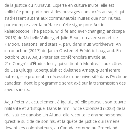
de la Justice du Nunavut. Experte en culture inuite, elle est
sollicitée pour participer à des ouvrages consacrés au sujet qui
s’adressent autant aux communautés inuites que non inuites,
par exemple avec la préface qu’elle signe pour Arctic
kaleidoscope: The people, wildlife and ever-changing landscape
(2013) de Michelle Valberg et Julie Beun, ou avec son article
« Moon, seasons, and stars », paru dans Inuit worldviews: An
introduction (2017) de Jarich Oosten et Frédéric Laugrand. En
octobre 2019, Aaju Peter est conférencière invitée au
21e Congrès d’Études Inuit, qui se tient à Montréal : aux côtés
de Lisa Qiluqqi Koperqualuk et d’Alethea Arnaquq-Baril (entre
autres), elle promeut la nécessité d’une université dans l’Arctique
canadien, dont le programme serait axé sur la transmission des
savoirs inuits.
Aaju Peter vit actuellement à Iqaluit, où elle poursuit son œuvre
militante et artistique. Dans le film Twice Colonized (2023) de la
réalisatrice danoise Lin Alluna, elle raconte le drame personnel
qu’est le suicide de son fils, et la quête de justice qui l’amène
devant ses colonisateurs, au Canada comme au Groenland.