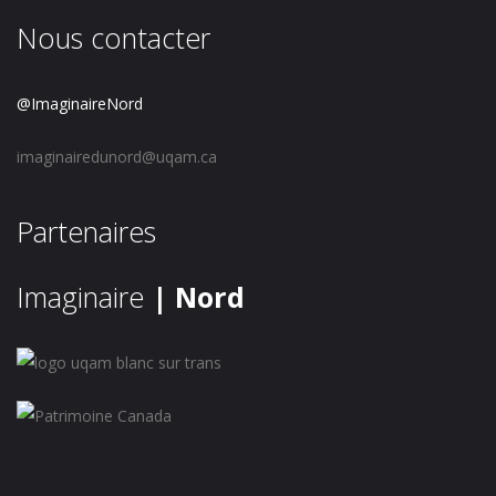
Nous contacter
@ImaginaireNord
imaginairedunord@uqam.ca
Partenaires
Imaginaire
| Nord