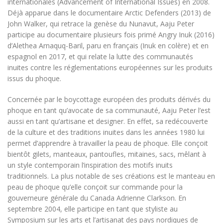
internationales (Advancement of International Issues) en 2008.
Déjà apparue dans le documentaire Arctic Defenders (2013) de
John Walker, qui retrace la genèse du Nunavut, Aaju Peter
participe au documentaire plusieurs fois primé Angry Inuk (2016)
d’Alethea Arnaquq-Baril, paru en français (Inuk en colère) et en
espagnol en 2017, et qui relate la lutte des communautés
inuites contre les réglementations européennes sur les produits
issus du phoque.
Concernée par le boycottage européen des produits dérivés du
phoque en tant qu’avocate de sa communauté, Aaju Peter l’est
aussi en tant qu’artisane et designer. En effet, sa redécouverte
de la culture et des traditions inuites dans les années 1980 lui
permet d’apprendre à travailler la peau de phoque. Elle conçoit
bientôt gilets, manteaux, pantoufles, mitaines, sacs, mêlant à
un style contemporain l’inspiration des motifs inuits
traditionnels. La plus notable de ses créations est le manteau en
peau de phoque qu’elle conçoit sur commande pour la
gouverneure générale du Canada Adrienne Clarkson. En
septembre 2004, elle participe en tant que styliste au
Symposium sur les arts et l’artisanat des pays nordiques de