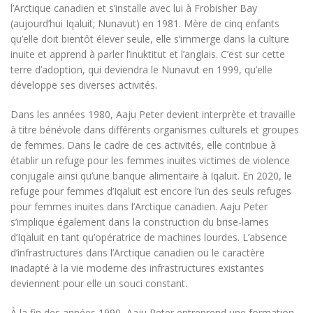
l’Arctique canadien et s’installe avec lui à Frobisher Bay
(aujourd’hui Iqaluit; Nunavut) en 1981. Mère de cinq enfants
qu’elle doit bientôt élever seule, elle s’immerge dans la culture
inuite et apprend à parler l’inuktitut et l’anglais. C’est sur cette
terre d’adoption, qui deviendra le Nunavut en 1999, qu’elle
développe ses diverses activités.
Dans les années 1980, Aaju Peter devient interprète et travaille
à titre bénévole dans différents organismes culturels et groupes
de femmes. Dans le cadre de ces activités, elle contribue à
établir un refuge pour les femmes inuites victimes de violence
conjugale ainsi qu’une banque alimentaire à Iqaluit. En 2020, le
refuge pour femmes d’Iqaluit est encore l’un des seuls refuges
pour femmes inuites dans l’Arctique canadien. Aaju Peter
s’implique également dans la construction du brise-lames
d’Iqaluit en tant qu’opératrice de machines lourdes. L’absence
d’infrastructures dans l’Arctique canadien ou le caractère
inadapté à la vie moderne des infrastructures existantes
deviennent pour elle un souci constant.
À la fin des années 1990, Aaju Peter entreprend une formation