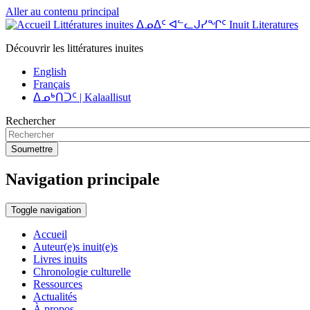
Aller au contenu principal
Littératures inuites ᐃᓄᐃᑦ ᐊᓪᓚᒍᓯᖏᑦ Inuit Literatures
Découvrir les littératures inuites
English
Français
ᐃᓄᒃᑎᑐᑦ | Kalaallisut
Rechercher
Soumettre
Navigation principale
Toggle navigation
Accueil
Auteur(e)s inuit(e)s
Livres inuits
Chronologie culturelle
Ressources
Actualités
À propos