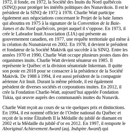
1972, il fonde, en 1972, la Société des Inuits du Nord québécois
(SINQ) pour protéger les intérêts politiques des Nunavikois. Il est le
président de la SINQ de 1972 à 1978. Charlie Watt participe
également aux négociations concernant le Projet de la baie James
qui aboutira en 1975 à la signature de la
Convention de la Baie-
James et du Nord québécois
, projet auquel il s’oppose. En 1973, il
crée le Labrador Inuit Association (LIA) qui présente au
gouvernement canadien, en 1977, une requête territoriale qui mène à
la création du Nunatsiavut en 2002. En 1978, il devient le président
et fondateur de la Société Makivik qui succède à la SINQ. Entre les
années 1970 et 1990, Charlie Watt occupe plusieurs postes dans des
organismes inuits. Charlie Watt devient sénateur en 1985. Il
représente le Québec et la division sénatoriale Inkerman. Il quitte
son poste en 2018 pour se consacrer à la présidence de la Société
Makivik. De 1988 à 1994, il est aussi président de la compagnie
aérienne Air Inuit. Durant la même période, il est également
président de diverses sociétés et corporations inuites. En 2012, il
crée la Fondation Charlie-Watt, aujourd’hui appelée Fondation
Tukia, qui œuvre auprès des communautés inuites du Nunavik.
Charlie Watt reçoit au cours de sa vie quelques prix et distinctions.
En 1994, il est nommé officier de l’Ordre national du Québec et
reçoit de la reine Élizabeth II la Médaille du jubilé de diamant en
2002 et la Médaille du jubilé d’or en 2012. En 1997, il remporte le
Aboriginal Achievement Award
(auj.
Indspire Award
) qui