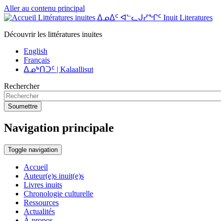
Aller au contenu principal
Littératures inuites ᐃᓄᐃᑦ ᐊᓪᓚᒍᓯᖏᑦ Inuit Literatures
Découvrir les littératures inuites
English
Français
ᐃᓄᒃᑎᑐᑦ | Kalaallisut
Rechercher
Soumettre
Navigation principale
Toggle navigation
Accueil
Auteur(e)s inuit(e)s
Livres inuits
Chronologie culturelle
Ressources
Actualités
À propos