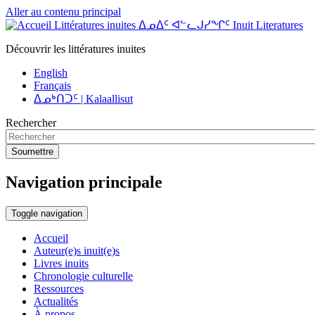
Aller au contenu principal
Littératures inuites ᐃᓄᐃᑦ ᐊᓪᓚᒍᓯᖏᑦ Inuit Literatures
Découvrir les littératures inuites
English
Français
ᐃᓄᒃᑎᑐᑦ | Kalaallisut
Rechercher
Soumettre
Navigation principale
Toggle navigation
Accueil
Auteur(e)s inuit(e)s
Livres inuits
Chronologie culturelle
Ressources
Actualités
À propos