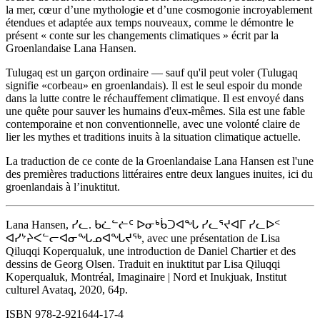
la mer, cœur d’une mythologie et d’une cosmogonie incroyablement
étendues et adaptée aux temps nouveaux, comme le démontre le
présent « conte sur les changements climatiques » écrit par la
Groenlandaise Lana Hansen.
Tulugaq est un garçon ordinaire — sauf qu'il peut voler (Tulugaq
signifie «corbeau» en groenlandais). Il est le seul espoir du monde
dans la lutte contre le réchauffement climatique. Il est envoyé dans
une quête pour sauver les humains d'eux-mêmes. Sila est une fable
contemporaine et non conventionnelle, avec une volonté claire de
lier les mythes et traditions inuits à la situation climatique actuelle.
La traduction de ce conte de la Groenlandaise Lana Hansen est l'une
des premières traductions littéraires entre deux langues inuites, ici du
groenlandais à l’inuktitut.
Lana Hansen, ᓯᓚ. ᑲᓛᓪᓖᑦ ᐅᓂᒃᑳᑐᐊᖓ ᓯᓚᕐᔪᐊᒥ ᓯᓚᐅᑉ
ᐊᓯᔾᔨᐸᓪᓕᐊᓂᖓᓄᐊᖓᔪᖅ, avec une présentation de Lisa
Qiluqqi Koperqualuk, une introduction de Daniel Chartier et des
dessins de Georg Olsen. Traduit en inuktitut par Lisa Qiluqqi
Koperqualuk, Montréal, Imaginaire | Nord et Inukjuak, Institut
culturel Avataq, 2020, 64p.
ISBN 978-2-921644-17-4