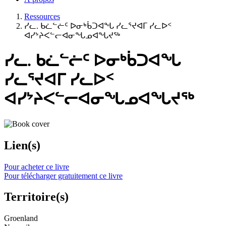
Ressources
ᓯᓚ. ᑲᓛᓪᓖᑦ ᐅᓂᒃᑳᑐᐊᖓ ᓯᓚᕐᔪᐊᒥ ᓯᓚᐅᑉ
ᐊᓯᔾᔨᐸᓪᓕᐊᓂᖓᓄᐊᖓᔪᖅ
ᓯᓚ. ᑲᓛᓪᓖᑦ ᐅᓂᒃᑳᑐᐊᖓ
ᓯᓚᕐᔪᐊᒥ ᓯᓚᐅᑉ
ᐊᓯᔾᔨᐸᓪᓕᐊᓂᖓᓄᐊᖓᔪᖅ
Lien(s)
Pour acheter ce livre
Pour télécharger gratuitement ce livre
Territoire(s)
Groenland