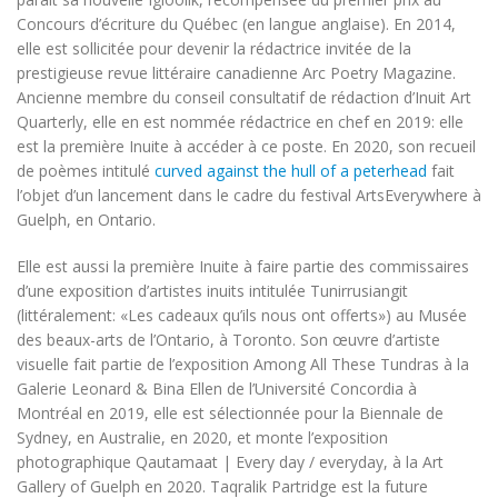
Concours d’écriture du Québec (en langue anglaise). En 2014,
elle est sollicitée pour devenir la rédactrice invitée de la
prestigieuse revue littéraire canadienne
Arc Poetry Magazine
.
Ancienne membre du conseil consultatif de rédaction d’
Inuit Art
Quarterly
, elle en est nommée rédactrice en chef en 2019: elle
est la première Inuite à accéder à ce poste. En 2020, son recueil
de poèmes intitulé
curved against the hull of a peterhead
fait
l’objet d’un lancement dans le cadre du festival ArtsEverywhere à
Guelph, en Ontario.
Elle est aussi la première Inuite à faire partie des commissaires
d’une exposition d’artistes inuits intitulée
Tunirrusiangit
(littéralement: «Les cadeaux qu’ils nous ont offerts») au Musée
des beaux-arts de l’Ontario, à Toronto. Son œuvre d’artiste
visuelle fait partie de l’exposition
Among All These Tundras
à la
Galerie Leonard & Bina Ellen de l’Université Concordia à
Montréal en 2019, elle est sélectionnée pour la Biennale de
Sydney, en Australie, en 2020, et monte l’exposition
photographique
Qautamaat | Every day / everyday
, à la Art
Gallery of Guelph en 2020. Taqralik Partridge est la future