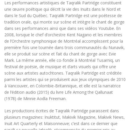
Les performances artistiques de Taqralik Partridge constituent
une œuvre poétique qui décrit la vie des Inuits dans le Nord et
dans le Sud du Québec. Taqralik Partridge est une poétesse de
tradition orale, qui monte sur scène et intègre le chant de gorge
dans ses performances ainsi que dans ses vidéos Youtube. En
2008, lorsque le chef d’orchestre Kent Nagano et les membres
de l’Orchestre symphonique de Montréal accomplissent pour la
première fois une tournée dans trois communautés du Nunavik,
elle se produit sur scène et fait du chant de gorge avec Evie
Mark. La même année, elle co-fonde à Montréal Tusarniq, un
festival de poésie, de musique et d’arts visuels qui offre une
scène aux artistes autochtones. Taqralik Partridge est créditée
parmi les artistes qui se produisent aux Jeux olympiques de 2010
à Vancouver, en Colombie-Britannique, et elle est la narratrice
de l’édition audio (2015) du livre
Life Among the Qallunaat
(1978) de Minnie Aodla Freeman.
Les productions écrites de Taqralik Partridge paraissent dans
plusieurs magazines:
Inuktitut, Makivik Magazine, Makivik News,
Inuit Art Quarterly
et
Maisonneuve
; c’est dans ce dernier que
paraît sa nouvelle
Igloolik
, récompensée du premier prix au