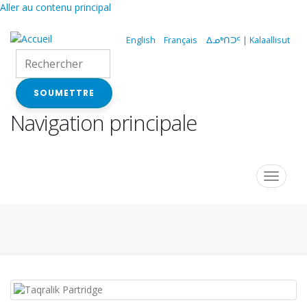
Aller au contenu principal
English
Français
ᐃᓄᒃᑎᑐᑦ | Kalaallisut
SOUMETTRE
Navigation principale
Toggle
navigat