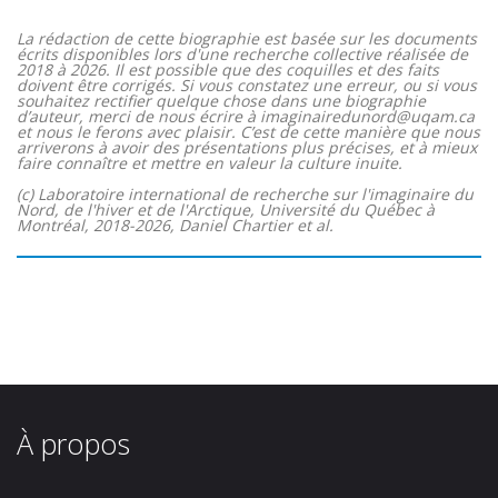
La rédaction de cette biographie est basée sur les documents
écrits disponibles lors d'une recherche collective réalisée de
2018 à 2026. Il est possible que des coquilles et des faits
doivent être corrigés. Si vous constatez une erreur, ou si vous
souhaitez rectifier quelque chose dans une biographie
d’auteur, merci de nous écrire à imaginairedunord@uqam.ca
et nous le ferons avec plaisir. C’est de cette manière que nous
arriverons à avoir des présentations plus précises, et à mieux
faire connaître et mettre en valeur la culture inuite.
(c) Laboratoire international de recherche sur l'imaginaire du
Nord, de l'hiver et de l'Arctique, Université du Québec à
Montréal, 2018-2026, Daniel Chartier et al.
À propos