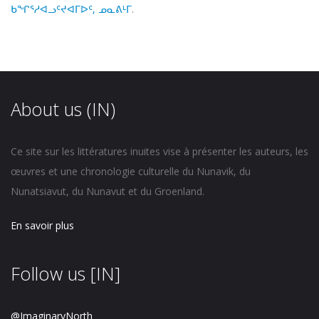
ᑲᖏᕐᓱᐊᓗᑦᔪᐊᒥᐅᑦ, ᓄᓇᕕᒻᒥ
.
About us (IN)
Ce site sur les littératures inuites vise à présenter les auteurs, les
œuvres et une chronologie culturelle du Nunavik, du
Nunatsiavut, du Nunavut et du Groenland.
En savoir plus
Follow us [IN]
@ImaginaryNorth