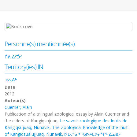
Personne(s) mentionnée(s)
ᑏᕕ ᐃᑦᑑᑉ
Territory(ies) IN
ᓄᓇᕕᒃ
Date
2012
Auteur(s)
Cuerrier, Alain
Publication of a trilingual zoological essay by Alain Cuerrier and
the elders of Kangiqsujuaq,
Le savoir zoologique des Inuits de
Kangiqsujuaq, Nunavik, The Zoological Knowledge of the Inuit
of Kangiqsualujjuaq, Nunavik. ᐆᒪᔪᕐᓂᒃ ᖃᐅᔨᒪᐅᓯᖏᑦ ᐃᓄᐃᑦ