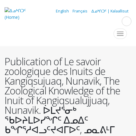
Skip
to
English
Français
ᐃᓄᒃᑎᑐᑦ | Kalaallisut
main
content
Navigation
Toggle
navigat
principale
Publication of Le savoir
zoologique des Inuits de
Kangiqsujuaq, Nunavik, The
Zoological Knowledge of the
Inuit of Kangiqsualujjuaq,
Nunavik. ᐆᒪᔪᕐᓂᒃ
ᖃᐅᔨᒪᐅᓯᖏᑦ ᐃᓄᐃᑦ
ᑲᖏᕐᓱᐊᓗᑦᔪᐊᒥᐅᑦ, ᓄᓇᕕᒻᒥ