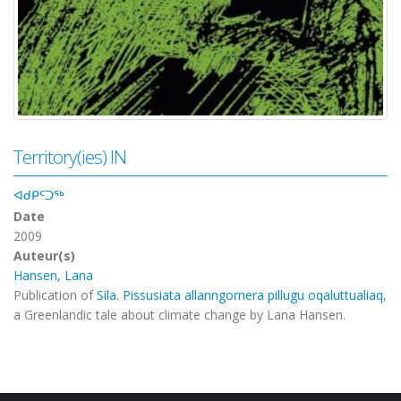
Territory(ies) IN
ᐊᑯᑭᑦᑐᖅ
Date
2009
Auteur(s)
Hansen, Lana
Publication of
Sila. Pissusiata allanngornera pillugu oqaluttualiaq
,
a Greenlandic tale about climate change by Lana Hansen.