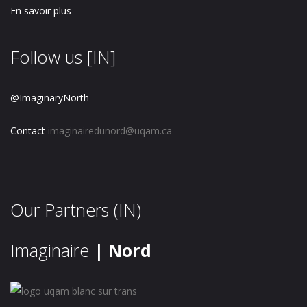
En savoir plus
Follow us [IN]
@ImaginaryNorth
Contact
imaginairedunord@uqam.ca
Our Partners (IN)
Imaginaire
| Nord