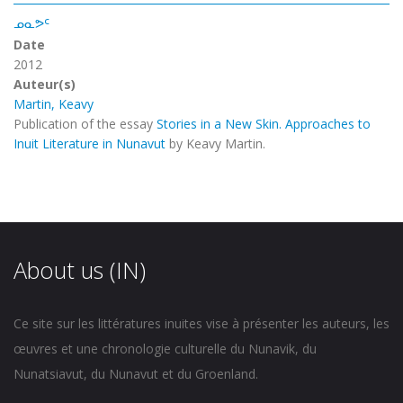
ᓄᓇᕗᑦ
Date
2012
Auteur(s)
Martin, Keavy
Publication of the essay
Stories in a New Skin. Approaches to
Inuit Literature in Nunavut
by Keavy Martin.
About us (IN)
Ce site sur les littératures inuites vise à présenter les auteurs, les
œuvres et une chronologie culturelle du Nunavik, du
Nunatsiavut, du Nunavut et du Groenland.