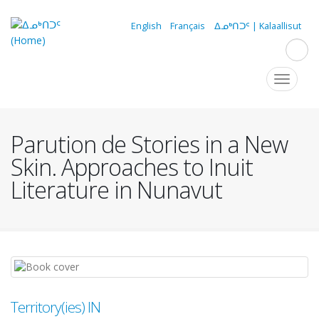
Skip
to
English
Français
ᐃᓄᒃᑎᑐᑦ | Kalaallisut
main
content
Navigation
Toggle
navigat
principale
Parution de Stories in a New
Skin. Approaches to Inuit
Literature in Nunavut
Territory(ies) IN