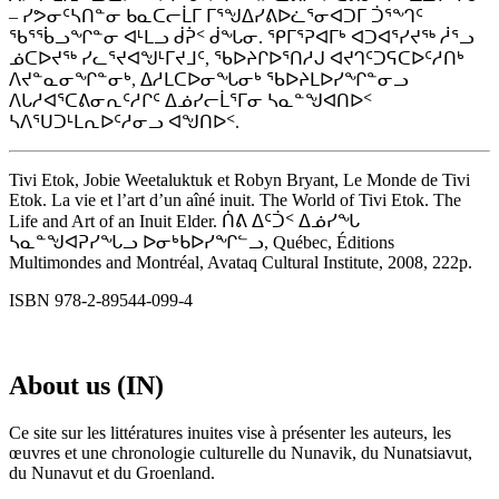
– ᓯᕗᓂᑦᓴᑎᓐᓂ ᑲᓇᑕᓕᒫᒥ ᒥᕐᖑᐃᓯᕕᐅᓛᕐᓂᐊᑐᒥ ᑑᕐᙰᑦ
ᖃᕐᖄᓗᖏᓐᓂ ᐊᒻᒪᓗ ᑰᕉᑉ ᑰᖓᓂ. ᕿᒥᕐᕈᐊᒥᒃ ᐊᑐᐊᕐᓯᔪᖅ ᓲᕐᓗ
ᓅᑕᐅᔪᖅ ᓯᓚᕐᔪᐊᖑᒻᒥᔪᒧᑦ, ᖃᐅᔨᒋᐅᕐᑎᓱᒍ ᐊᔪᒉᑦᑐᕋᑕᐅᑦᓱᑎᒃ
ᐱᔪᓐᓇᓂᖏᓐᓂᒃ, ᐃᓱᒪᑕᐅᓂᖓᓂᒃ ᖃᐅᔨᒪᐅᓯᖏᓐᓂᓗ
ᐱᒐᓱᐊᕐᑕᕕᓂᕆᑦᓱᒋᑦ ᐃᓅᓯᓕᒫᕐᒥᓂ ᓴᓇᓐᖑᐊᑎᐅᑉ
ᓴᐱᕐᑌᑐᒻᒪᕆᐅᑦᓱᓂᓗ ᐊᖑᑎᐅᑉ.
Tivi Etok, Jobie Weetaluktuk et Robyn Bryant, Le Monde de Tivi
Etok. La vie et l’art d’un aîné inuit. The World of Tivi Etok. The
Life and Art of an Inuit Elder. ᑏᕕ ᐃᑦᑑᑉ ᐃᓅᓯᖓ
ᓴᓇᓐᖑᐊᕈᓯᖓᓗ ᐅᓂᒃᑲᐅᓯᖏᓪᓗ, Québec, Éditions
Multimondes and Montréal, Avataq Cultural Institute, 2008, 222p.
ISBN 978-2-89544-099-4
About us (IN)
Ce site sur les littératures inuites vise à présenter les auteurs, les
œuvres et une chronologie culturelle du Nunavik, du Nunatsiavut,
du Nunavut et du Groenland.