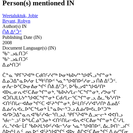
Person(s) mentioned IN
Weetaluktuk, Jobie
Bryant, Robyn
Author(s) IN
ᑏᕕ ᐃᑦᑑᑉ
Publishing Date (IN)
2008
Document Language(s) (IN)
ᖃᓪᓗᓈᑎᑐᑦ
ᖃᓪᓗᓈᑎᑐᑦ
ᐃᓄᒃᑎᑐᑦ
ᑖᓐᓇ ᕿᒥᕐᕈᐊᖅ ᑕᑯᑎᑦᓯᔪᖅ ᐅᓂᒃᑲᐅᓯᓐᖑᐊᕌᓗᖏᓐᓂᒃ
ᐃᓄᑐᐃᓐᓇᐅᓱᓂ ᒪᙯᑦᑎᐅᑉ ᓴᓇᓐᖑᐊᑎᐅᑦᓱᓂᓗ ᑏᕕ ᐃᑦᑑᑉ.
ᓂᐱᓕᐅᕐᑕᐅᓂᕕᓂᖏᑦ ᑏᕕ ᐃᑦᑑᑉ, ᐅᖄᓗᐊᓐᖑᐊᓱᑎᒃ
ᐊᐅᓚᓂᕆᕙᑦᑕᕕᓂᖏᓐᓂᒃ, ᖃᐅᔨᓯᒪᓕᕐᑕᖏᓐᓂᒃ, ᓯᕗᓂᕐᒥ
ᐊᑑᑎᒍᒪᒐᔭᓐᖑᐊᑕᖏᓐᓂᒃ ᑕᑯᓯᒪᓕᕐᑕᖏᓐᓂᓗ, ᐃᓚᖃᕐᓱᑎᒃ
ᐸᑎᑦᑎᒐᓕᐊᕕᓂᖏᑦᑕ ᐊᑦᔨᖏᓐᓂᒃ, ᐆᒻᒪᑎᑦᓯᓯᐊᕐᓱᑎᒃ ᐃᓄᐃᑦ
ᐃᓅᓯᕆᕙᓚᐅᕐᑕᖓᓂᒃ ᒫᓐᓇᐅᓕᕐᑐᓗ ᐃᓅᓯᐅᕙᓚᐅᕐᑐᖅ
ᐊᓯᐅᑐᐃᓐᓇᕆᐊᖃᑦᓯᐊᓕᕐᑎᓗᒍ. ᕿᒥᕐᕈᐊᖅ ᐃᓗᓕᓕᒃ ᐊᕙᑎᓗ
ᖁᓕᓪᓘᑦ ᐅᖓᑖᓅᕐᑐᓂᒃ ᐸᑎᑦᑎᒐᓕᐊᕆᕙᑦᑕᕕᓂᖏᓐᓂᒃ ᑖᑦᓱᒪ
ᓯᓚᕐᔪᐊᓕᒫᒥ ᖃᐅᔨᒪᔭᐅᑦᓯᐊᓕᕐᓱᓂ ᓴᓇᓐᖑᐊᑎᐅᑉ, ᐃᓚᐅᑎᓪᓗᒋᑦ
ᐱᐅᔪᒻᒪᕇᑦ ᓄᓇᐅᑉ ᐊᑦᔨᖑᐊᖏᑦ ᐊᐅᓚᕕᒋᕙᑦᑕᕕᓂᖏᑦ ᐃᓅᓯᕐᒥᓂ