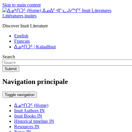
Skip to main content
ᐃᓄᐃᑦ ᐊᓪᓚᒍᓯᖏᑦ Inuit Literatures
Littératures inuites
Discover Inuit Literature
English
Français
ᐃᓄᒃᑎᑐᑦ | Kalaallisut
Search
Submit
Navigation principale
Toggle navigation
ᐃᓄᒃᑎᑐᑦ (Home)
Inuit Authors IN
Inuit Books IN
Historical timeline IN
Resources IN
News IN