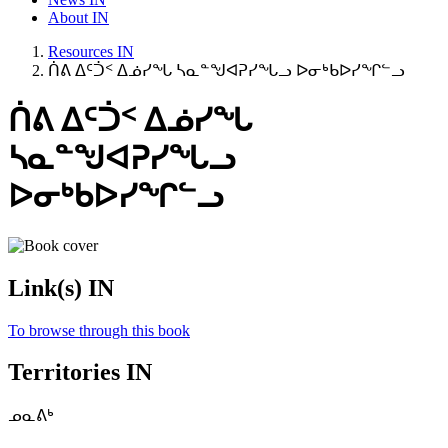
About IN
Resources IN
ᑏᕕ ᐃᑦᑑᑉ ᐃᓅᓯᖓ ᓴᓇᓐᖑᐊᕈᓯᖓᓗ ᐅᓂᒃᑲᐅᓯᖏᓪᓗ
ᑏᕕ ᐃᑦᑑᑉ ᐃᓅᓯᖓ
ᓴᓇᓐᖑᐊᕈᓯᖓᓗ
ᐅᓂᒃᑲᐅᓯᖏᓪᓗ
Link(s) IN
To browse through this book
Territories IN
ᓄᓇᕕᒃ