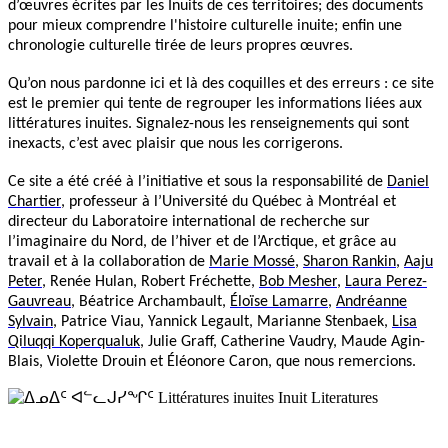
d’œuvres écrites par les Inuits de ces territoires; des documents
pour mieux comprendre l'histoire culturelle inuite; enfin une
chronologie culturelle tirée de leurs propres œuvres.
Qu’on nous pardonne ici et là des coquilles et des erreurs : ce site
est le premier qui tente de regrouper les informations liées aux
littératures inuites. Signalez-nous les renseignements qui sont
inexacts, c’est avec plaisir que nous les corrigerons.
Ce site a été créé à l’initiative et sous la responsabilité de
Daniel
Chartier
, professeur à l’Université du Québec à Montréal et
directeur du Laboratoire international de recherche sur
l’imaginaire du Nord, de l’hiver et de l’Arctique, et grâce au
travail et à la collaboration de
Marie Mossé
,
Sharon Rankin
,
Aaju
Peter
, Renée Hulan, Robert Fréchette,
Bob Mesher
,
Laura Perez-
Gauvreau
, Béatrice Archambault,
Éloïse Lamarre
,
Andréanne
Sylvain
, Patrice Viau, Yannick Legault, Marianne Stenbaek,
Lisa
Qiluqqi Koperqualuk
, Julie Graff, Catherine Vaudry, Maude Agin-
Blais, Violette Drouin et Éléonore Caron, que nous remercions.