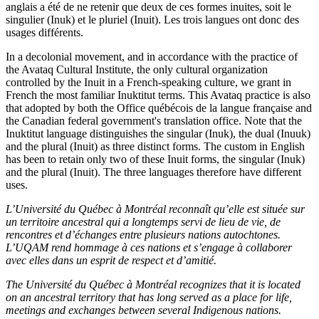
anglais a été de ne retenir que deux de ces formes inuites, soit le
singulier (Inuk) et le pluriel (Inuit). Les trois langues ont donc des
usages différents.
In a decolonial movement, and in accordance with the practice of
the Avataq Cultural Institute, the only cultural organization
controlled by the Inuit in a French-speaking culture, we grant in
French the most familiar Inuktitut terms. This Avataq practice is also
that adopted by both the Office québécois de la langue française and
the Canadian federal government's translation office. Note that the
Inuktitut language distinguishes the singular (Inuk), the dual (Inuuk)
and the plural (Inuit) as three distinct forms. The custom in English
has been to retain only two of these Inuit forms, the singular (Inuk)
and the plural (Inuit). The three languages therefore have different
uses.
L’Université du Québec à Montréal reconnaît qu’elle est située sur
un territoire ancestral qui a longtemps servi de lieu de vie, de
rencontres et d’échanges entre plusieurs nations autochtones.
L’UQAM rend hommage à ces nations et s’engage à collaborer
avec elles dans un esprit de respect et d’amitié.
The Université du Québec à Montréal recognizes that it is located
on an ancestral territory that has long served as a place for life,
meetings and exchanges between several Indigenous nations.