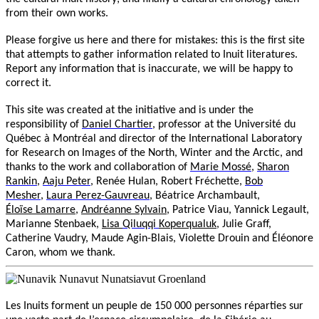
from their own works.
Please forgive us here and there for mistakes: this is the first site
that attempts to gather information related to Inuit literatures.
Report any information that is inaccurate, we will be happy to
correct it.
This site was created at the initiative and is under the
responsibility of
Daniel Chartier
, professor at the Université du
Québec à Montréal and director of the International Laboratory
for Research on Images of the North, Winter and the Arctic, and
thanks to the work and collaboration of
Marie Mossé
,
Sharon
Rankin
,
Aaju Peter
,
Renée Hulan, Robert Fréchette,
Bob
Mesher
,
Laura Perez-Gauvreau
,
Béatrice Archambault,
Éloïse Lamarre
,
Andréanne Sylvain
, Patrice Viau, Yannick Legault,
Marianne Stenbaek,
Lisa
Qiluqqi
Koperqualuk
,
Julie Graff,
Catherine Vaudry, Maude Agin-Blais, Violette Drouin and Éléonore
Caron,
whom we thank.
Les Inuits forment un peuple de 150 000 personnes réparties sur