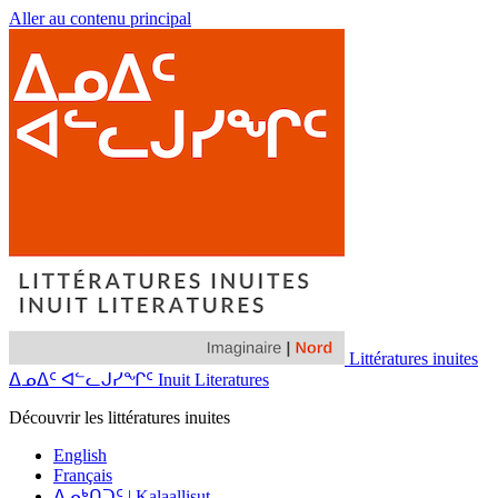
Aller au contenu principal
Littératures inuites
ᐃᓄᐃᑦ ᐊᓪᓚᒍᓯᖏᑦ Inuit Literatures
Découvrir les littératures inuites
English
Français
ᐃᓄᒃᑎᑐᑦ | Kalaallisut