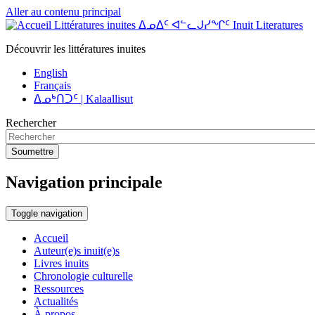
Aller au contenu principal
Littératures inuites ᐃᓄᐃᑦ ᐊᓪᓚᒍᓯᖏᑦ Inuit Literatures
Découvrir les littératures inuites
English
Français
ᐃᓄᒃᑎᑐᑦ | Kalaallisut
Rechercher
Soumettre
Navigation principale
Toggle navigation
Accueil
Auteur(e)s inuit(e)s
Livres inuits
Chronologie culturelle
Ressources
Actualités
À propos