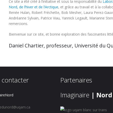
Ce site a été créé à l’initiative et sous la responsabilité du
Labora
Nord, de l’hiver et de l’Arctique
,
et grâce au travail et à la coll
Renée Hulan, Robert Fréchette, Bob Mesher, Laura Perez-Gauvr
Andréanne Sylvain, Patrice Viau, Yannick Legault, Marianne Ste
remercions.
Bienvenue sur ce site, et bonne exploration des fascinantes litté
Daniel Chartier, professeur, Université du 
 contacter
Partenaires
Imaginaire
| Nord
ireNord
redunord@uqam.ca