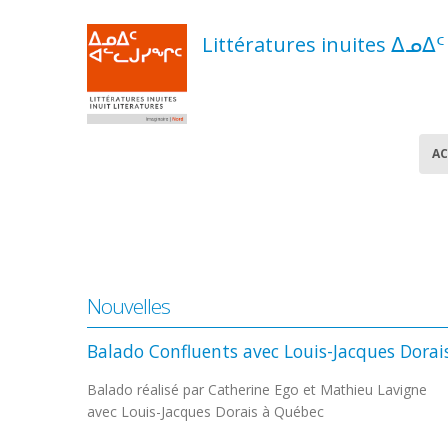
Aller
au
Littératures inuites ᐃᓄᐃ
contenu
principal
Navigation
AC
principale
Nouvelles
Balado Confluents avec Louis-Jacques Dorai
Balado réalisé par Catherine Ego et Mathieu Lavigne
avec Louis-Jacques Dorais à Québec