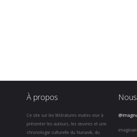
À propos
Nous
Ce site sur les littératures inuites vise à
@Imagina
présenter les auteurs, les œuvres et une
imaginai
chronologie culturelle du Nunavik, du