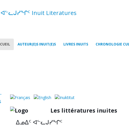
ᑦ ᐊᓪᓚᒍᓯᖏᑦ Inuit Literatures
CUEIL
AUTEUR(E)S INUIT(E)S
LIVRES INUITS
CHRONOLOGIE CU
s
Les littératures inuites
ᐃᓄᐃᑦ ᐊᓪᓚᒍᓯᖏᑦ