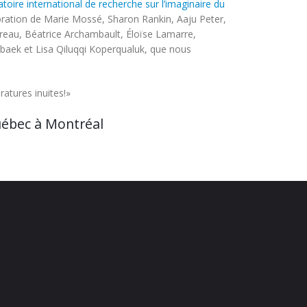
toire international de recherche sur l’imaginaire du
aboration de Marie Mossé, Sharon Rankin, Aaju Peter,
eau, Béatrice Archambault, Éloïse Lamarre,
nbaek et Lisa Qiluqqi Koperqualuk, que nous
ratures inuites!»
Québec à Montréal