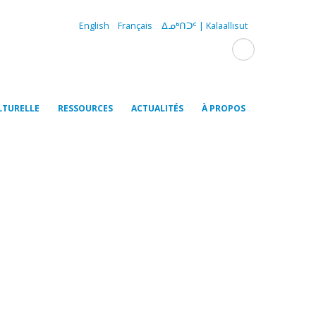
English
Français
ᐃᓄᒃᑎᑐᑦ | Kalaallisut
LTURELLE
RESSOURCES
ACTUALITÉS
À PROPOS