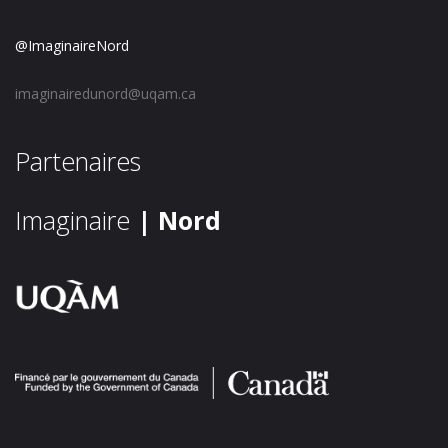
@ImaginaireNord
imaginairedunord@uqam.ca
Partenaires
Imaginaire
| Nord