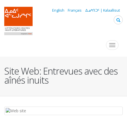
Aller
au
English
Français
ᐃᓄᒃᑎᑐᑦ | Kalaallisut
contenu
principal
Navigation
Toggle
navigat
principale
Site Web: Entrevues avec des
aînés inuits