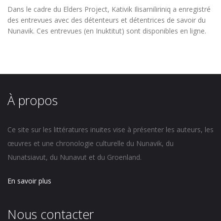
Dans le cadre du
Elders Project
, Kativik Ilisarniliriniq a enregistré
des entrevues avec des détenteurs et détentrices de savoir du
Nunavik. Ces entrevues (en Inuktitut) sont disponibles en ligne.
À propos
Ce site sur les littératures inuites vise à présenter les auteurs, les
œuvres et une chronologie culturelle du Nunavik, du
Nunatsiavut, du Nunavut et du Groenland.
En savoir plus
Nous contacter