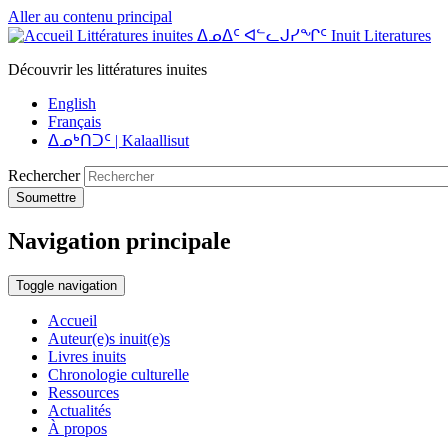
Aller au contenu principal
Littératures inuites ᐃᓄᐃᑦ ᐊᓪᓚᒍᓯᖏᑦ Inuit Literatures
Découvrir les littératures inuites
English
Français
ᐃᓄᒃᑎᑐᑦ | Kalaallisut
Rechercher
Soumettre
Navigation principale
Toggle navigation
Accueil
Auteur(e)s inuit(e)s
Livres inuits
Chronologie culturelle
Ressources
Actualités
À propos