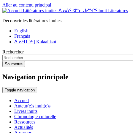
Aller au contenu principal
Littératures inuites ᐃᓄᐃᑦ ᐊᓪᓚᒍᓯᖏᑦ Inuit Literatures
Découvrir les littératures inuites
English
Français
ᐃᓄᒃᑎᑐᑦ | Kalaallisut
Rechercher
Soumettre
Navigation principale
Toggle navigation
Accueil
Auteur(e)s inuit(e)s
Livres inuits
Chronologie culturelle
Ressources
Actualités
À propos