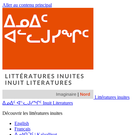
Aller au contenu principal
Littératures inuites
ᐃᓄᐃᑦ ᐊᓪᓚᒍᓯᖏᑦ Inuit Literatures
Découvrir les littératures inuites
English
Français
ᐃᓄᒃᑎᑐᑦ | Kalaallisut