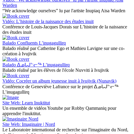
Warden
“We acknowledge ourselves” lu par l'artiste Inupiaq Aisa Warden
Vidéo: L’histoire de la naissance des études inuit
Conférence de Louis-Jacques Dorais sur L’histoire de la naissance
des études inuit
Balado Confluents L’inugagullirq
Balado réalisé par Catherine Ego et Mathieu Lavigne sur une co-
création à Ivujivik
Balado ᐃᓄᒐᒍᓪᓕᖅ L’inugagullirq
Balado réalisé par les élèves de l'école Nuvviti à Ivujivik
Vidéo: Cocréer un album jeunesse inuit à Ivujivik (Nunavik)
Conférence de Geneviève Lafrance sur le projet ᐃᓄᒐᒍᓪᓕᖅ
L’inugagullirq
Site Web: Learn Inuktitut
Un ensemble de vidéos Youtube par Robby Qammaniq pour
apprendre l'inuktitut.
Site Web: Imaginaire | Nord
Le Laboratoire international de recherche sur l'imaginaire du Nord,