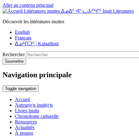
Aller au contenu principal
Littératures inuites ᐃᓄᐃᑦ ᐊᓪᓚᒍᓯᖏᑦ Inuit Literatures
Découvrir les littératures inuites
English
Français
ᐃᓄᒃᑎᑐᑦ | Kalaallisut
Rechercher
Soumettre
Navigation principale
Toggle navigation
Accueil
Auteur(e)s inuit(e)s
Livres inuits
Chronologie culturelle
Ressources
Actualités
À propos