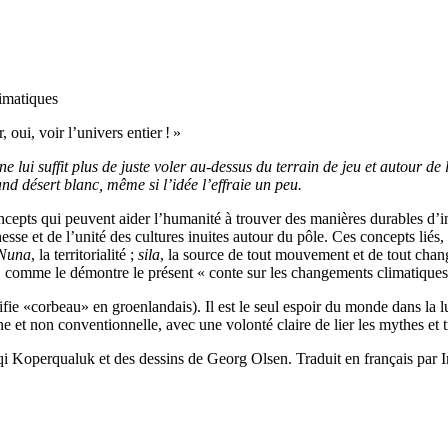
limatiques
 oui, voir l’univers entier ! »
 ne lui suffit plus de juste voler au-dessus du terrain de jeu et autour 
rand désert blanc, même si l’idée l’effraie un peu.
cepts qui peuvent aider l’humanité à trouver des manières durables d’in
sse et de l’unité des cultures inuites autour du pôle. Ces concepts liés,
Nuna
, la territorialité ;
sila
, la source de tout mouvement et de tout cha
comme le démontre le présent « conte sur les changements climatiques 
fie «corbeau» en groenlandais). Il est le seul espoir du monde dans la l
t non conventionnelle, avec une volonté claire de lier les mythes et trad
qi Koperqualuk et des dessins de Georg Olsen. Traduit en français par 