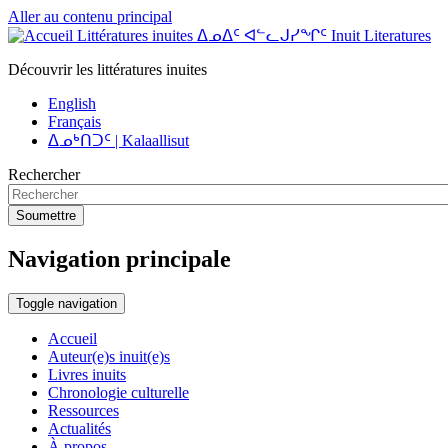
Aller au contenu principal
Littératures inuites ᐃᓄᐃᑦ ᐊᓪᓚᒍᓯᖏᑦ Inuit Literatures
Découvrir les littératures inuites
English
Français
ᐃᓄᒃᑎᑐᑦ | Kalaallisut
Rechercher
Soumettre
Navigation principale
Toggle navigation
Accueil
Auteur(e)s inuit(e)s
Livres inuits
Chronologie culturelle
Ressources
Actualités
À propos