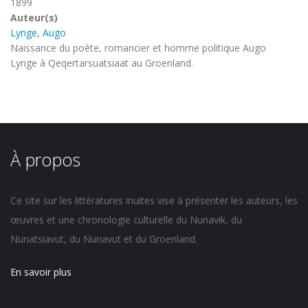
1899
Auteur(s)
Lynge, Augo
Naissance du poète, romancier et homme politique Augo
Lynge à Qeqertarsuatsiaat au Groenland.
À propos
Ce site sur les littératures inuites vise à présenter les auteurs, les
œuvres et une chronologie culturelle du Nunavik, du
Nunatsiavut, du Nunavut et du Groenland.
En savoir plus