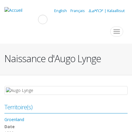
Aller
au
English
Français
ᐃᓄᒃᑎᑐᑦ | Kalaallisut
contenu
principal
Navigation
Toggle
navigat
principale
Naissance d'Augo Lynge
Territoire(s)
Groenland
Date