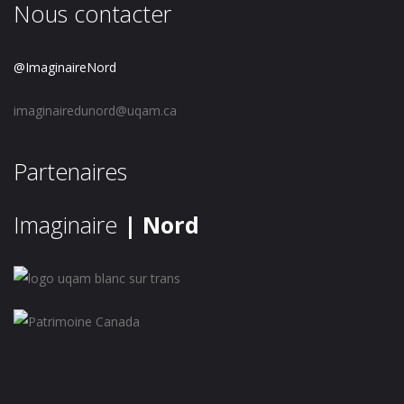
Nous contacter
@ImaginaireNord
imaginairedunord@uqam.ca
Partenaires
Imaginaire
| Nord