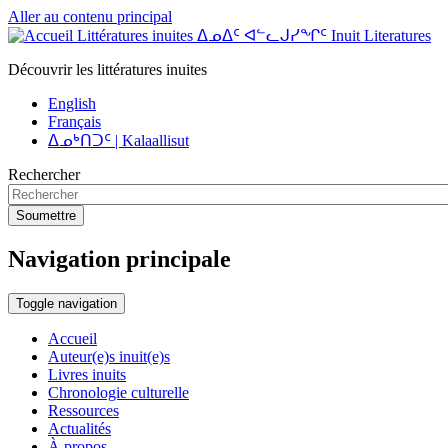
Aller au contenu principal
Littératures inuites ᐃᓄᐃᑦ ᐊᓪᓚᒍᓯᖏᑦ Inuit Literatures
Découvrir les littératures inuites
English
Français
ᐃᓄᒃᑎᑐᑦ | Kalaallisut
Rechercher
Soumettre
Navigation principale
Toggle navigation
Accueil
Auteur(e)s inuit(e)s
Livres inuits
Chronologie culturelle
Ressources
Actualités
À propos