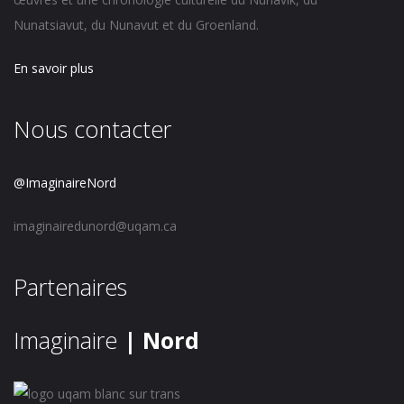
Nunatsiavut, du Nunavut et du Groenland.
En savoir plus
Nous contacter
@ImaginaireNord
imaginairedunord@uqam.ca
Partenaires
Imaginaire
| Nord