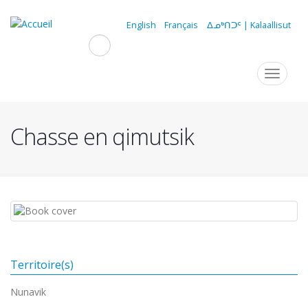
Aller
au
English
Français
ᐃᓄᒃᑎᑐᑦ | Kalaallisut
contenu
principal
Navigation
Toggle
navigat
principale
Chasse en qimutsik
Territoire(s)
Nunavik