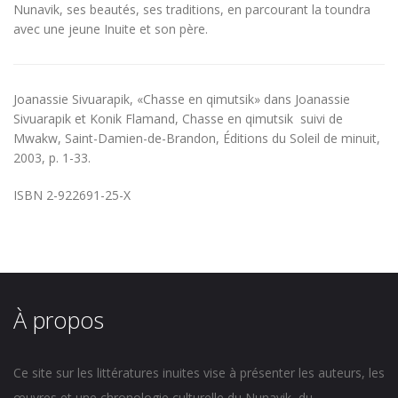
Nunavik, ses beautés, ses traditions, en parcourant la toundra
avec une jeune Inuite et son père.
Joanassie Sivuarapik, «Chasse en qimutsik» dans Joanassie
Sivuarapik et Konik Flamand,
Chasse en qimutsik
suivi de
Mwakw
, Saint-Damien-de-Brandon, Éditions du Soleil de minuit,
2003, p. 1-33.
ISBN 2-922691-25-X
À propos
Ce site sur les littératures inuites vise à présenter les auteurs, les
œuvres et une chronologie culturelle du Nunavik, du