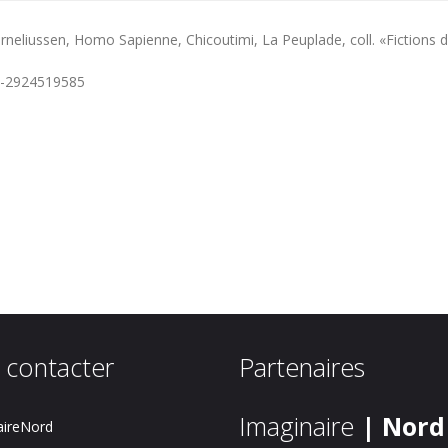
rneliussen,
Homo Sapienne
, Chicoutimi, La Peuplade, coll. «Fictions
8-2924519585
 contacter
Partenaires
Imaginaire
| Nord
ireNord