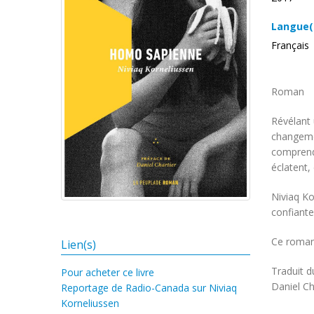
Langue(
Français
Roman
Révélant 
changemen
comprend 
éclatent,
Niviaq Ko
confiante
Ce roman
Lien(s)
Traduit d
Pour acheter ce livre
Daniel Ch
Reportage de Radio-Canada sur Niviaq
Korneliussen