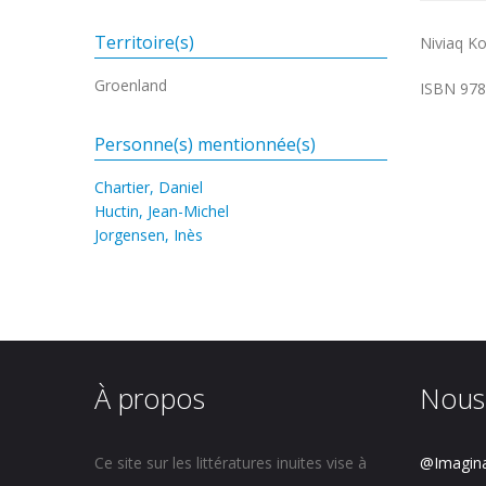
Territoire(s)
Niviaq Ko
Groenland
ISBN 97
Personne(s) mentionnée(s)
Chartier, Daniel
Huctin, Jean-Michel
Jorgensen, Inès
À propos
Nous
Ce site sur les littératures inuites vise à
@Imagina