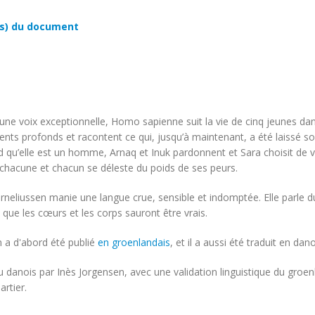
s) du document
une voix exceptionnelle, Homo sapienne suit la vie de cinq jeunes dans 
ts profonds et racontent ce qui, jusqu’à maintenant, a été laissé sou
qu’elle est un homme, Arnaq et Inuk pardonnent et Sara choisit de vivr
 chacune et chacun se déleste du poids de ses peurs.
rneliussen manie une langue crue, sensible et indomptée. Elle parle du
 que les cœurs et les corps sauront être vrais.
 a d'abord été publié
en groenlandais
, et il a aussi été traduit en da
u danois par Inès Jorgensen, avec une validation linguistique du groe
artier.