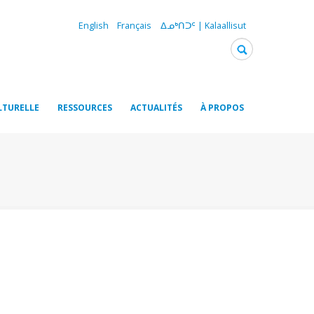
English
Français
ᐃᓄᒃᑎᑐᑦ | Kalaallisut
LTURELLE
RESSOURCES
ACTUALITÉS
À PROPOS