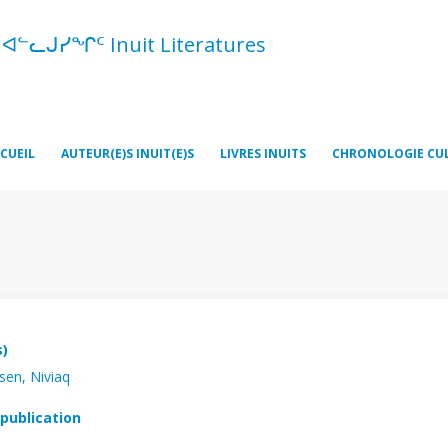
ᑦ ᐊᓪᓚᒍᓯᖏᑦ Inuit Literatures
CUEIL
AUTEUR(E)S INUIT(E)S
LIVRES INUITS
CHRONOLOGIE CU
s)
sen, Niviaq
publication