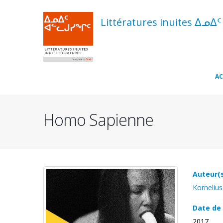
Aller
au
Littératures inuites ᐃᓄᐃ
contenu
principal
Navigation
AC
principale
Homo Sapienne
Auteur(
Kornelius
Date de 
2017