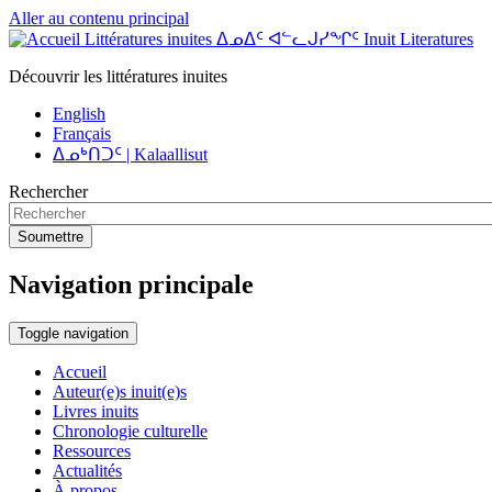
Aller au contenu principal
Littératures inuites ᐃᓄᐃᑦ ᐊᓪᓚᒍᓯᖏᑦ Inuit Literatures
Découvrir les littératures inuites
English
Français
ᐃᓄᒃᑎᑐᑦ | Kalaallisut
Rechercher
Soumettre
Navigation principale
Toggle navigation
Accueil
Auteur(e)s inuit(e)s
Livres inuits
Chronologie culturelle
Ressources
Actualités
À propos