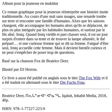
Album pour la jeunesse en inuktitut
Ce roman graphique pour la jeunesse réinterprète une histoire inuite
traditionnelle. Au cours d'une nuit sans nuages, une renarde tombe
sur terre et rencontre une famille d'humains. Alors que les saisons
changent, elle accompagne les humains alors qu'ils se déplacent, de
plus en plus intriguée par les habitudes humaines, et surtout par le
fils aîné, Irniq. Quand Irniq vieillit et part chasser seul, il est un jour
surpris d'entrer dans sa tente et de trouver la lampe allumée, le thé
préparé… et une curieuse femme qui se dit sa femme. Fatigué d'être
seul, Irniq accueille cette femme. Mais il devient bientôt curieux et
ne peut s'empêcher de poser trop de questions.
Basé sur la chanson Fox de Beatrice Deer.
Illustré par DJ Herron.
Ce livre a aussi été publié en anglais sous le titre
The Fox Wife
et il
a été traduit en allemand sous le titre
Die Fuchs Frau
.
Beatrice Deer, ᑎᕆᒐᓐᓂᐊᑉ ᐊᕐᓇᖓ, Iqaluit, Inhabit Media, 2018,
40p.
ISBN: 978–1-77227-223-9