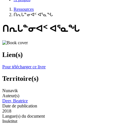
Ressources
ᑎᕆᒐᓐᓂᐊᑉ ᐊᕐᓇᖓ
ᑎᕆᒐᓐᓂᐊᑉ ᐊᕐᓇᖓ
Lien(s)
Pour télécharger ce livre
Territoire(s)
Nunavik
Auteur(s)
Deer, Beatrice
Date de publication
2018
Langue(s) du document
Inuktitut