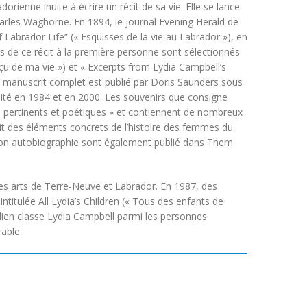
ienne inuite à écrire un récit de sa vie. Elle se lance
Charles Waghorne. En 1894, le journal
Evening Herald
de
Labrador Life” (« Esquisses de la vie au Labrador »), en
s de ce récit à la première personne sont sélectionnés
erçu de ma vie ») et « Excerpts from Lydia Campbell’s
 manuscrit complet est publié par Doris Saunders sous
dité en 1984 et en 2000. Les souvenirs que consigne
, pertinents et poétiques » et contiennent de nombreux
nit des éléments concrets de l’histoire des femmes du
 son autobiographie sont également publié dans
Them
des arts de Terre-Neuve et Labrador. En 1987, des
intitulée
All Lydia’s Children
(« Tous des enfants de
dien classe Lydia Campbell parmi les personnes
able.