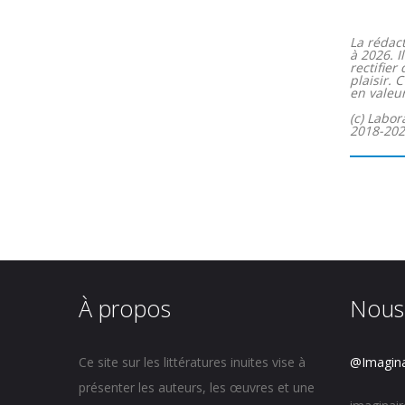
La rédact
à 2026. I
rectifie
plaisir. 
en valeur
(c) Labor
2018-2026
À propos
Nous
Ce site sur les littératures inuites vise à
@Imagina
présenter les auteurs, les œuvres et une