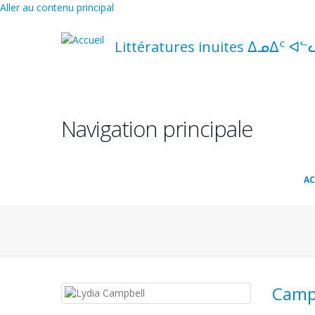
Aller au contenu principal
Littératures inuites ᐃᓄᐃᑦ ᐊᓪ
Navigation principale
AC
Campb