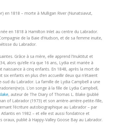
r) en 1818 – morte à Mulligan River (Nunatsiavut,
 née en 1818 à Hamilton Inlet au centre du Labrador.
la Compagnie de la Baie d’Hudson, et de sa femme inuite,
métisse du Labrador.
saintes. Grâce à sa mère, elle apprend l’Inuktitut et
34, alors qu’elle n’a que 16 ans, Lydia est mariée à
nent naissance à cinq enfants. En 1848, après la mort de
six enfants en plus d’en accueillir deux qui n’étaient
tre-sud du Labrador. La famille de Lydia Campbell a une
radorien(ne)s. L’on songe à la fille de Lydia Campbell,
lake
, auteur de
The Diary of Thomas L. Blake
(publié
an of Labrador
(1973) et son arrière-arrière-petite-fille,
cernant l’écriture autobiographique au Labrador – par
e
Atlantis
en 1982 – et elle est aussi fondatrice et
s oraux, publié à Happy-Valley Goose Bay au Labrador.