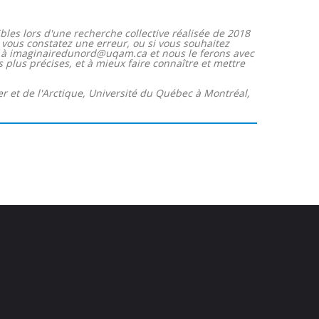
bles lors d'une recherche collective réalisée de 2018
Si vous constatez une erreur, ou si vous souhaitez
re à imaginairedunord@uqam.ca et nous le ferons avec
s plus précises, et à mieux faire connaître et mettre
ver et de l'Arctique, Université du Québec à Montréal,