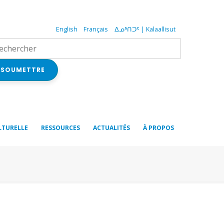
English
Français
ᐃᓄᒃᑎᑐᑦ | Kalaallisut
SOUMETTRE
LTURELLE
RESSOURCES
ACTUALITÉS
À PROPOS