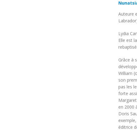
Nunatsi
Auteure e
Labrador)
Lydia Cam
Elle est 
rebaptisé
Grâce à s
développe
William (
son premi
pas les l
forte ass
Margaret
en 2000 à
Doris Sau
exemple,
éditrice 