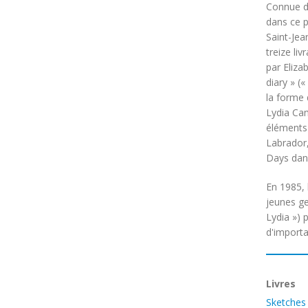
Connue de
dans ce p
Saint-Jea
treize li
par Eliza
diary » (
la forme d
Lydia Cam
éléments 
Labrador,
Days
dans
En 1985, 
jeunes ge
Lydia ») 
d'importa
Livres
Sketches 