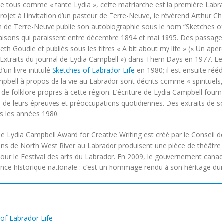
 tous comme « tante Lydia », cette matriarche est la première Labrador
rojet à l'invitation d’un pasteur de Terre-Neuve, le révérend Arthur 
n de Terre-Neuve publie son autobiographie sous le nom “Sketches of 
vraisons qui paraissent entre décembre 1894 et mai 1895. Des passage
beth Goudie et publiés sous les titres « A bit about my life » (« Un ap
« Extraits du journal de Lydia Campbell ») dans
Them Days
en 1977. Le
’un livre intitulé
Sketches of Labrador Life
en 1980; il est ensuite réé
pbell à propos de la vie au Labrador sont décrits comme « spirituels
de folklore propres à cette région. L’écriture de Lydia Campbell four
 de leurs épreuves et préoccupations quotidiennes. Des extraits de
 les années 1980.
le Lydia Campbell Award for Creative Writing est créé par le Conseil 
ns de North West River au Labrador produisent une pièce de théâtre 
pour le Festival des arts du Labrador. En 2009, le gouvernement cana
nce historique nationale : c’est un hommage rendu à son héritage dur
of Labrador Life