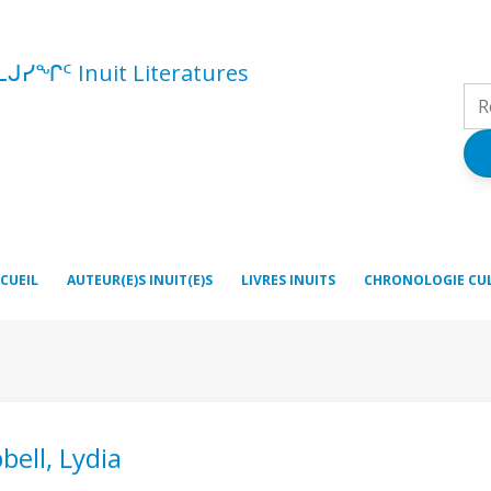
ᓚᒍᓯᖏᑦ Inuit Literatures
CUEIL
AUTEUR(E)S INUIT(E)S
LIVRES INUITS
CHRONOLOGIE CU
ell, Lydia