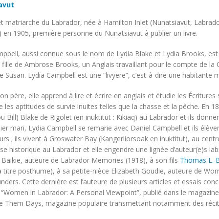
avut
t matriarche du Labrador, née à Hamilton Inlet (Nunatsiavut, Labrado
 en 1905, première personne du Nunatsiavut à publier un livre.
pbell, aussi connue sous le nom de Lydia Blake et Lydia Brooks, est
la fille de Ambrose Brooks, un Anglais travaillant pour le compte de 
e Susan. Lydia Campbell est une “livyere”, c’est-à-dire une habitante 
on père, elle apprend à lire et écrire en anglais et étudie les Écritures 
 les aptitudes de survie inuites telles que la chasse et la pêche. En 18
ou Bill) Blake de Rigolet (en inuktitut : Kikiaq) au Labrador et ils don
er mari, Lydia Campbell se remarie avec Daniel Campbell et ils élèvent 
eurs ; ils vivent à Groswater Bay (Kangerliorsoak en inuktitut), au cen
ise historique au Labrador et elle engendre une lignée d’auteur(e)s lab
 Baikie, auteure de
Labrador Memories
(1918), à son fils
Thomas L. B
 titre posthume), à sa petite-nièce Elizabeth Goudie, auteure de
Wom
nders. Cette dernière est l’auteure de plusieurs articles et essais con
 “Women in Labrador: A Personal Viewpoint”, publié dans le magazin
de
Them Days
, magazine populaire transmettant notamment des récit