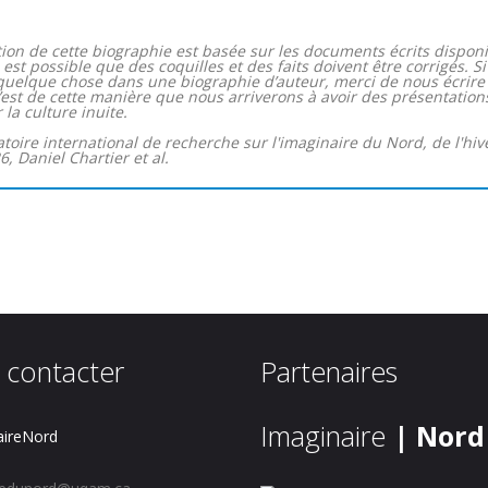
ion de cette biographie est basée sur les documents écrits disponi
l est possible que des coquilles et des faits doivent être corrigés. 
r quelque chose dans une biographie d’auteur, merci de nous écri
C’est de cette manière que nous arriverons à avoir des présentation
 la culture inuite.
atoire international de recherche sur l'imaginaire du Nord, de l'hi
, Daniel Chartier et al.
 contacter
Partenaires
Imaginaire
| Nord
ireNord