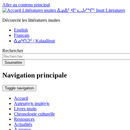
Aller au contenu principal
Littératures inuites ᐃᓄᐃᑦ ᐊᓪᓚᒍᓯᖏᑦ Inuit Literatures
Découvrir les littératures inuites
English
Français
ᐃᓄᒃᑎᑐᑦ | Kalaallisut
Rechercher
Soumettre
Navigation principale
Toggle navigation
Accueil
Auteur(e)s inuit(e)s
Livres inuits
Chronologie culturelle
Ressources
Actualités
À propos