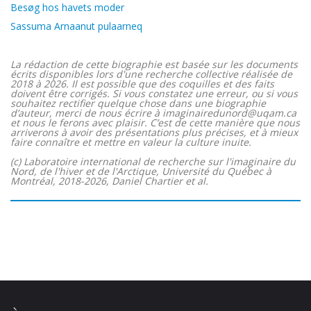
Besøg hos havets moder
Sassuma Arnaanut pulaarneq
La rédaction de cette biographie est basée sur les documents
écrits disponibles lors d'une recherche collective réalisée de
2018 à 2026. Il est possible que des coquilles et des faits
doivent être corrigés. Si vous constatez une erreur, ou si vous
souhaitez rectifier quelque chose dans une biographie
d’auteur, merci de nous écrire à imaginairedunord@uqam.ca
et nous le ferons avec plaisir. C’est de cette manière que nous
arriverons à avoir des présentations plus précises, et à mieux
faire connaître et mettre en valeur la culture inuite.
(c) Laboratoire international de recherche sur l'imaginaire du
Nord, de l'hiver et de l'Arctique, Université du Québec à
Montréal, 2018-2026, Daniel Chartier et al.