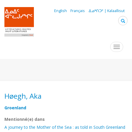
Aller
au
English
Français
ᐃᓄᒃᑎᑐᑦ | Kalaallisut
contenu
principal
Navigation
Toggle
navigat
principale
Høegh, Aka
Groenland
Mentionné(e) dans
A journey to the Mother of the Sea : as told in South Greenland