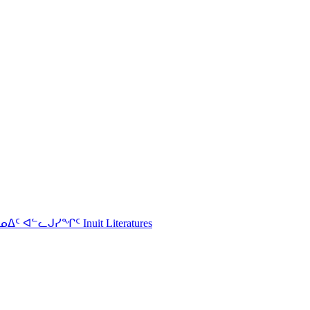
s ᐃᓄᐃᑦ ᐊᓪᓚᒍᓯᖏᑦ Inuit Literatures