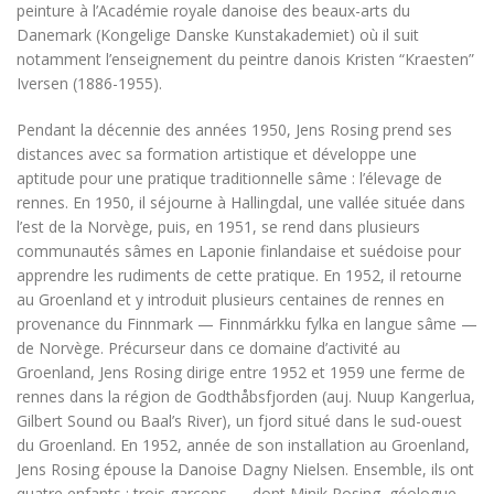
peinture à l’Académie royale danoise des beaux-arts du
Danemark (Kongelige Danske Kunstakademiet) où il suit
notamment l’enseignement du peintre danois Kristen “Kraesten”
Iversen (1886-1955).
Pendant la décennie des années 1950, Jens Rosing prend ses
distances avec sa formation artistique et développe une
aptitude pour une pratique traditionnelle sâme : l’élevage de
rennes. En 1950, il séjourne à Hallingdal, une vallée située dans
l’est de la Norvège, puis, en 1951, se rend dans plusieurs
communautés sâmes en Laponie finlandaise et suédoise pour
apprendre les rudiments de cette pratique. En 1952, il retourne
au Groenland et y introduit plusieurs centaines de rennes en
provenance du Finnmark —
Finnmárkku fylka
en langue sâme —
de Norvège. Précurseur dans ce domaine d’activité au
Groenland, Jens Rosing dirige entre 1952 et 1959 une ferme de
rennes dans la région de Godthåbsfjorden (auj. Nuup Kangerlua,
Gilbert Sound ou Baal’s River), un fjord situé dans le sud-ouest
du Groenland. En 1952, année de son installation au Groenland,
Jens Rosing épouse la Danoise Dagny Nielsen. Ensemble, ils ont
quatre enfants : trois garçons — dont Minik Rosing, géologue,