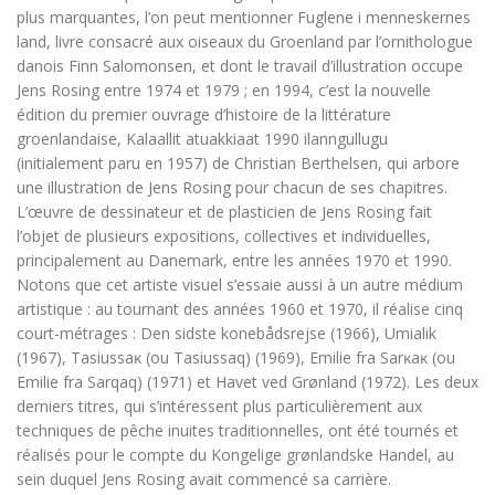
plus marquantes, l’on peut mentionner
Fuglene i menneskernes
land
, livre consacré aux oiseaux du Groenland par l’ornithologue
danois Finn Salomonsen, et dont le travail d’illustration occupe
Jens Rosing entre 1974 et 1979 ; en 1994, c’est la nouvelle
édition du premier ouvrage d’histoire de la littérature
groenlandaise,
Kalaallit atuakkiaat 1990 ilanngullugu
(initialement paru en 1957) de Christian Berthelsen, qui arbore
une illustration de Jens Rosing pour chacun de ses chapitres.
L’œuvre de dessinateur et de plasticien de Jens Rosing fait
l’objet de plusieurs expositions, collectives et individuelles,
principalement au Danemark, entre les années 1970 et 1990.
Notons que cet artiste visuel s’essaie aussi à un autre médium
artistique : au tournant des années 1960 et 1970, il réalise cinq
court-métrages :
Den sidste konebådsrejse
(1966),
Umialik
(1967),
Tasiussaĸ
(ou
Tasiussaq
) (1969),
Emilie fra Sarĸaĸ
(ou
Emilie fra Sarqaq
) (1971) et
Havet ved Grønland
(1972). Les deux
derniers titres, qui s’intéressent plus particulièrement aux
techniques de pêche inuites traditionnelles, ont été tournés et
réalisés pour le compte du Kongelige grønlandske Handel, au
sein duquel Jens Rosing avait commencé sa carrière.