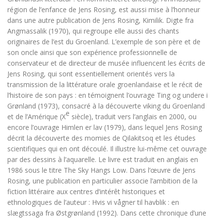
région de l’enfance de Jens Rosing, est aussi mise à l’honneur
dans une autre publication de Jens Rosing,
Kimilik. Digte fra
Angmassalik
(1970), qui regroupe elle aussi des chants
originaires de l’est du Groenland. L’exemple de son père et de
son oncle ainsi que son expérience professionnelle de
conservateur et de directeur de musée influencent les écrits de
Jens Rosing, qui sont essentiellement orientés vers la
transmission de la littérature orale groenlandaise et le récit de
l’histoire de son pays : en témoignent l’ouvrage
Ting og undere i
Grønland
(1973), consacré à la découverte viking du Groenland
e
et de l’Amérique (X
siècle), traduit vers l’anglais en 2000, ou
encore l’ouvrage
Himlen er lav
(1979), dans lequel Jens Rosing
décrit la découverte des momies de Qilakitsoq et les études
scientifiques qui en ont découlé. Il illustre lui-même cet ouvrage
par des dessins à l’aquarelle. Le livre est traduit en anglais en
1986 sous le titre
The Sky Hangs Low
. Dans l’œuvre de Jens
Rosing, une publication en particulier associe l’ambition de la
fiction littéraire aux centres d’intérêt historiques et
ethnologiques de l’auteur :
Hvis vi vågner til havblik : en
slægtssaga fra Østgrønland
(1992). Dans cette chronique d’une