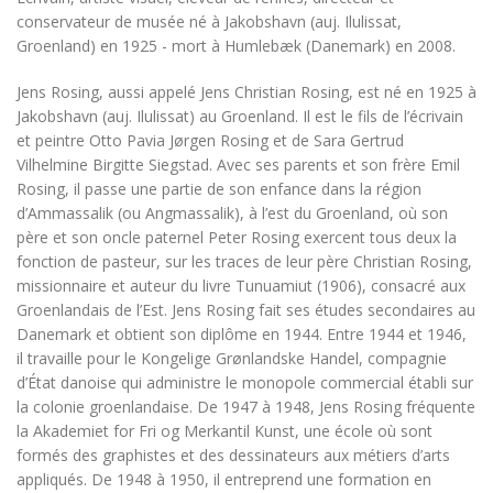
conservateur de musée né à Jakobshavn (auj. Ilulissat,
Groenland) en 1925 - mort à Humlebæk (Danemark) en 2008.
Jens Rosing, aussi appelé Jens Christian Rosing, est né en 1925 à
Jakobshavn (auj. Ilulissat) au Groenland. Il est le fils de l’écrivain
et peintre Otto Pavia Jørgen Rosing et de Sara Gertrud
Vilhelmine Birgitte Siegstad. Avec ses parents et son frère Emil
Rosing, il passe une partie de son enfance dans la région
d’Ammassalik (ou Angmassalik), à l’est du Groenland, où son
père et son oncle paternel Peter Rosing exercent tous deux la
fonction de pasteur, sur les traces de leur père Christian Rosing,
missionnaire et auteur du livre
Tunuamiut
(1906), consacré aux
Groenlandais de l’Est. Jens Rosing fait ses études secondaires au
Danemark et obtient son diplôme en 1944. Entre 1944 et 1946,
il travaille pour le Kongelige Grønlandske Handel, compagnie
d’État danoise qui administre le monopole commercial établi sur
la colonie groenlandaise. De 1947 à 1948, Jens Rosing fréquente
la Akademiet for Fri og Merkantil Kunst, une école où sont
formés des graphistes et des dessinateurs aux métiers d’arts
appliqués. De 1948 à 1950, il entreprend une formation en