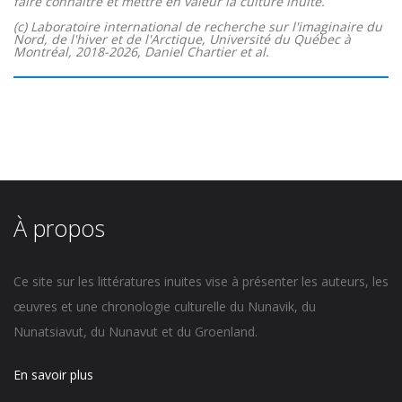
faire connaître et mettre en valeur la culture inuite.
(c) Laboratoire international de recherche sur l'imaginaire du
Nord, de l'hiver et de l'Arctique, Université du Québec à
Montréal, 2018-2026, Daniel Chartier et al.
À propos
Ce site sur les littératures inuites vise à présenter les auteurs, les
œuvres et une chronologie culturelle du Nunavik, du
Nunatsiavut, du Nunavut et du Groenland.
En savoir plus