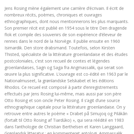
Jens Rosing mène également une carrière d’écrivain. Il écrit de
nombreux récits, poèmes, chroniques et ouvrages
ethnographiques, dont nous mentionnerons les plus marquants.
Son premier récit est publié en 1954 sous le titre
Den dragende
flok
et compile des souvenirs de son expérience d’éleveur de
rennes dans le nord de la Norvège. Il publie ensuite en 1960
Isimardik. Den store drabsmand.
Toutefois, selon Kirsten
Thisted, spécialiste de la littérature groenlandaise et des études
postcoloniales, c’est son recueil de contes et légendes
groenlandaises,
Sagn og Saga fra Angmassalik
, qui serait son
œuvre la plus significative. L’ouvrage est co-édité en 1963 par le
Nationalmuseet, la grønlandske Selskabet et les éditions
Rhodos. Ce recueil est composé à partir d’enregistrements
effectués par Jens Rosing lui-même, mais aussi par son père
Otto Rosing et son oncle Peter Rosing. Il s’agit d’une source
ethnographique capitale pour la littérature groenlandaise. On y
retrouve entre autres le poème « Drabet på Simujoq og Pilákân
(fortalt til Otto Rosing af Tiardúko) », qui sera réédité en 1983
dans l’anthologie de Christian Berthelsen et Karen Langgaard,
Grønlandsk litteratur
: en kommenteret antologi
. Ammassalik,