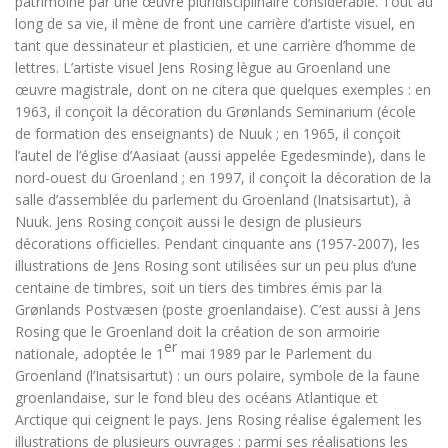
patrimoine par une œuvre pluridisciplinaire considérable. Tout au
long de sa vie, il mène de front une carrière d’artiste visuel, en
tant que dessinateur et plasticien, et une carrière d’homme de
lettres. L’artiste visuel Jens Rosing lègue au Groenland une
œuvre magistrale, dont on ne citera que quelques exemples : en
1963, il conçoit la décoration du Grønlands Seminarium (école
de formation des enseignants) de Nuuk ; en 1965, il conçoit
l’autel de l’église d’Aasiaat (aussi appelée Egedesminde), dans le
nord-ouest du Groenland ; en 1997, il conçoit la décoration de la
salle d’assemblée du parlement du Groenland (Inatsisartut), à
Nuuk. Jens Rosing conçoit aussi le design de plusieurs
décorations officielles. Pendant cinquante ans (1957-2007), les
illustrations de Jens Rosing sont utilisées sur un peu plus d’une
centaine de timbres, soit un tiers des timbres émis par la
Grønlands Postvæsen (poste groenlandaise). C’est aussi à Jens
Rosing que le Groenland doit la création de son armoirie
er
nationale, adoptée le 1
mai 1989 par le Parlement du
Groenland (l’Inatsisartut) : un ours polaire, symbole de la faune
groenlandaise, sur le fond bleu des océans Atlantique et
Arctique qui ceignent le pays. Jens Rosing réalise également les
illustrations de plusieurs ouvrages : parmi ses réalisations les