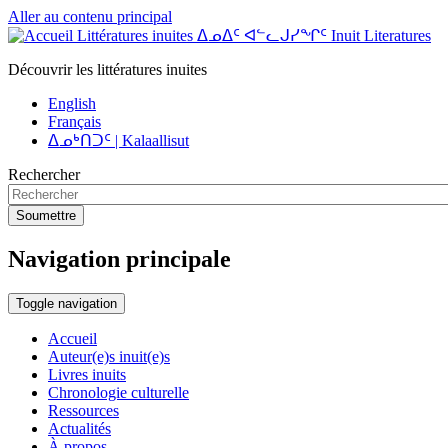
Aller au contenu principal
Littératures inuites ᐃᓄᐃᑦ ᐊᓪᓚᒍᓯᖏᑦ Inuit Literatures
Découvrir les littératures inuites
English
Français
ᐃᓄᒃᑎᑐᑦ | Kalaallisut
Rechercher
Soumettre
Navigation principale
Toggle navigation
Accueil
Auteur(e)s inuit(e)s
Livres inuits
Chronologie culturelle
Ressources
Actualités
À propos