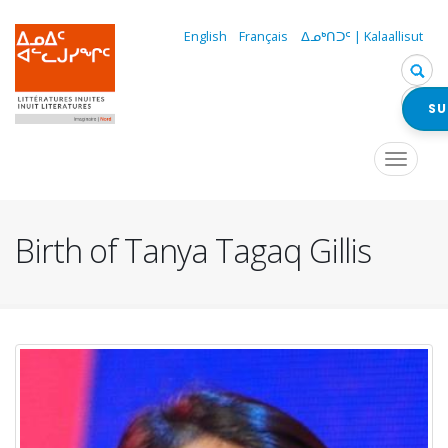
Skip
to
English
Français
ᐃᓄᒃᑎᑐᑦ | Kalaallisut
main
content
SU
Navigation
Toggle
navigat
principale
Birth of Tanya Tagaq Gillis