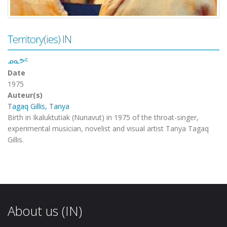
Territory(ies) IN
ᓄᓇᕗᑦ
Date
1975
Auteur(s)
Tagaq Gillis, Tanya
Birth in Ikaluktutiak (Nunavut) in 1975 of the throat-singer,
experimental musician, novelist and visual artist Tanya Tagaq
Gillis.
About us (IN)