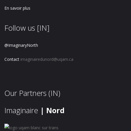
En savoir plus
Follow us [IN]
@ImaginaryNorth
Contact
imaginairedunord@uqam.ca
Our Partners (IN)
Imaginaire
| Nord