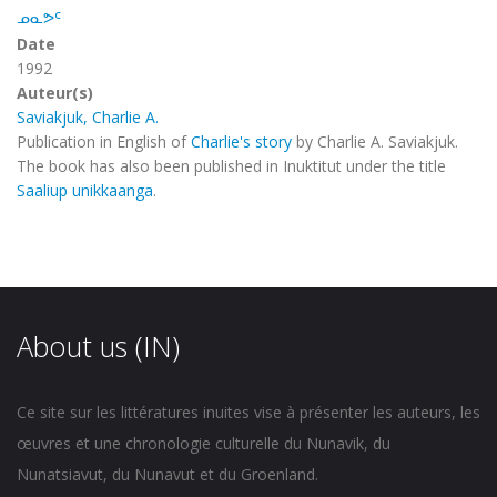
ᓄᓇᕗᑦ
Date
1992
Auteur(s)
Saviakjuk, Charlie A.
Publication in English of
Charlie's story
by Charlie A. Saviakjuk.
The book has also been published in Inuktitut under the title
Saaliup unikkaanga
.
About us (IN)
Ce site sur les littératures inuites vise à présenter les auteurs, les
œuvres et une chronologie culturelle du Nunavik, du
Nunatsiavut, du Nunavut et du Groenland.