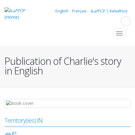
Skip
to
English
Français
ᐃᓄᒃᑎᑐᑦ | Kalaallisut
main
content
Navigation
Toggle
navigat
principale
Publication of Charlie's story
in English
Territory(ies) IN
ᓄᓇᕕᒃ