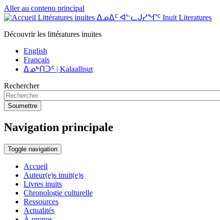
Aller au contenu principal
Littératures inuites ᐃᓄᐃᑦ ᐊᓪᓚᒍᓯᖏᑦ Inuit Literatures
Découvrir les littératures inuites
English
Français
ᐃᓄᒃᑎᑐᑦ | Kalaallisut
Rechercher
Soumettre
Navigation principale
Toggle navigation
Accueil
Auteur(e)s inuit(e)s
Livres inuits
Chronologie culturelle
Ressources
Actualités
À propos