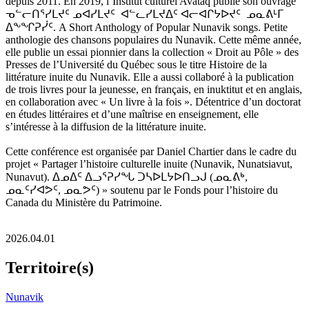
depuis 2011. En 2019, l’Institut culturel Avataq publie son ouvrage
ᓀᓪᓕᑎᕐᓯᒪᔪᑦ ᓄᐊᓯᒪᔪᑦ ᐊᓪᓚᓯᒪᔪᐃᑦ ᐊᓕᐊᒋᔭᐅᔪᑦ ᓄᓇᕕᒻᒥ
ᐃᖕᖏᕈᓰᑦ. A Short Anthology of Popular Nunavik songs. Petite
anthologie des chansons populaires du Nunavik. Cette même année,
elle publie un essai pionnier dans la collection « Droit au Pôle » des
Presses de l’Université du Québec sous le titre Histoire de la
littérature inuite du Nunavik. Elle a aussi collaboré à la publication
de trois livres pour la jeunesse, en français, en inuktitut et en anglais,
en collaboration avec « Un livre à la fois ». Détentrice d’un doctorat
en études littéraires et d’une maîtrise en enseignement, elle
s’intéresse à la diffusion de la littérature inuite.
Cette conférence est organisée par Daniel Chartier dans le cadre du
projet « Partager l’histoire culturelle inuite (Nunavik, Nunatsiavut,
Nunavut). ᐃᓄᐃᑦ ᐃᓗᕐᕈᓯᖓ ᑐᓴᐅᒪᔭᐅᑎᓗᒍ (ᓄᓇᕕᒃ,
ᓄᓇᑦᓯᐊᕗᑦ, ᓄᓇᕗᑦ) » soutenu par le Fonds pour l’histoire du
Canada du Ministère du Patrimoine.
2026.04.01
Territoire(s)
Nunavik