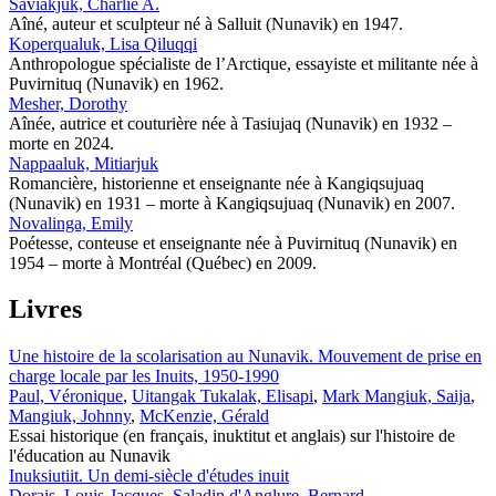
Saviakjuk, Charlie A.
Aîné, auteur et sculpteur né à Salluit (Nunavik) en 1947.
Koperqualuk, Lisa Qiluqqi
Anthropologue spécialiste de l’Arctique, essayiste et militante née à
Puvirnituq (Nunavik) en 1962.
Mesher, Dorothy
Aînée, autrice et couturière née à Tasiujaq (Nunavik) en 1932 –
morte en 2024.
Nappaaluk, Mitiarjuk
Romancière, historienne et enseignante née à Kangiqsujuaq
(Nunavik) en 1931 – morte à Kangiqsujuaq (Nunavik) en 2007.
Novalinga, Emily
Poétesse, conteuse et enseignante née à Puvirnituq (Nunavik) en
1954 – morte à Montréal (Québec) en 2009.
Livres
Une histoire de la scolarisation au Nunavik. Mouvement de prise en
charge locale par les Inuits, 1950-1990
Paul, Véronique
,
Uitangak Tukalak, Elisapi
,
Mark Mangiuk, Saija
,
Mangiuk, Johnny
,
McKenzie, Gérald
Essai historique (en français, inuktitut et anglais) sur l'histoire de
l'éducation au Nunavik
Inuksiutiit. Un demi-siècle d'études inuit
Dorais, Louis-Jacques
,
Saladin d'Anglure, Bernard