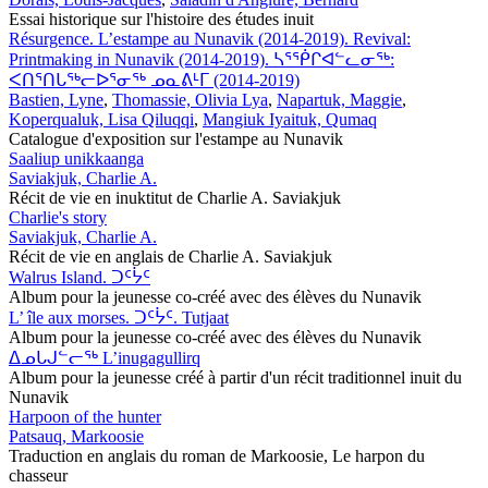
Essai historique sur l'histoire des études inuit
Résurgence. L’estampe au Nunavik (2014-2019). Revival:
Printmaking in Nunavik (2014-2019). ᓴᕐᖀᒋᐊᓪᓚᓂᖅ:
ᐸᑎᕐᑎᒐᖅᓕᐅᕐᓂᖅ ᓄᓇᕕᒻᒥ (2014-2019)
Bastien, Lyne
,
Thomassie, Olivia Lya
,
Napartuk, Maggie
,
Koperqualuk, Lisa Qiluqqi
,
Mangiuk Iyaituk, Qumaq
Catalogue d'exposition sur l'estampe au Nunavik
Saaliup unikkaanga
Saviakjuk, Charlie A.
Récit de vie en inuktitut de Charlie A. Saviakjuk
Charlie's story
Saviakjuk, Charlie A.
Récit de vie en anglais de Charlie A. Saviakjuk
Walrus Island. ᑐᑦᔮᑦ
Album pour la jeunesse co-créé avec des élèves du Nunavik
L’ île aux morses. ᑐᑦᔮᑦ. Tutjaat
Album pour la jeunesse co-créé avec des élèves du Nunavik
ᐃᓄᒐᒍᓪᓕᖅ L’inugagullirq
Album pour la jeunesse créé à partir d'un récit traditionnel inuit du
Nunavik
Harpoon of the hunter
Patsauq, Markoosie
Traduction en anglais du roman de Markoosie, Le harpon du
chasseur