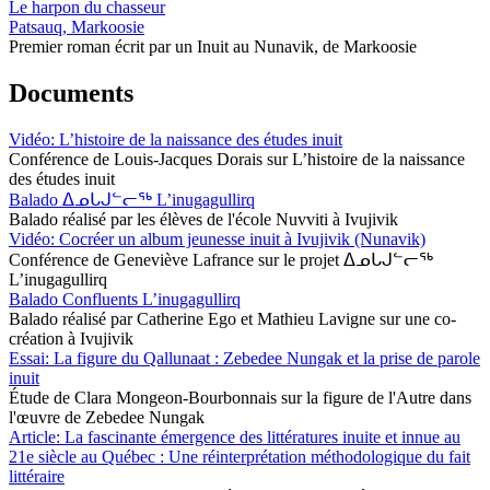
Le harpon du chasseur
Patsauq, Markoosie
Premier roman écrit par un Inuit au Nunavik, de Markoosie
Documents
Vidéo: L’histoire de la naissance des études inuit
Conférence de Louis-Jacques Dorais sur L’histoire de la naissance
des études inuit
Balado ᐃᓄᒐᒍᓪᓕᖅ L’inugagullirq
Balado réalisé par les élèves de l'école Nuvviti à Ivujivik
Vidéo: Cocréer un album jeunesse inuit à Ivujivik (Nunavik)
Conférence de Geneviève Lafrance sur le projet ᐃᓄᒐᒍᓪᓕᖅ
L’inugagullirq
Balado Confluents L’inugagullirq
Balado réalisé par Catherine Ego et Mathieu Lavigne sur une co-
création à Ivujivik
Essai: La figure du Qallunaat : Zebedee Nungak et la prise de parole
inuit
Étude de Clara Mongeon-Bourbonnais sur la figure de l'Autre dans
l'œuvre de Zebedee Nungak
Article: La fascinante émergence des littératures inuite et innue au
21e siècle au Québec : Une réinterprétation méthodologique du fait
littéraire