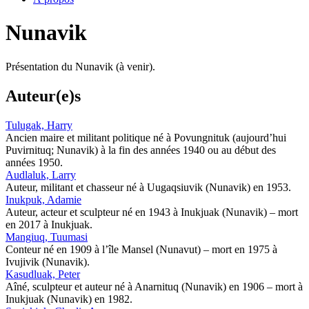
Nunavik
Présentation du Nunavik (à venir).
Auteur(e)s
Tulugak, Harry
Ancien maire et militant politique né à Povungnituk (aujourd’hui
Puvirnituq; Nunavik) à la fin des années 1940 ou au début des
années 1950.
Audlaluk, Larry
Auteur, militant et chasseur né à Uugaqsiuvik (Nunavik) en 1953.
Inukpuk, Adamie
Auteur, acteur et sculpteur né en 1943 à Inukjuak (Nunavik) – mort
en 2017 à Inukjuak.
Mangiuq, Tuumasi
Conteur né en 1909 à l’île Mansel (Nunavut) – mort en 1975 à
Ivujivik (Nunavik).
Kasudluak, Peter
Aîné, sculpteur et auteur né à Anarnituq (Nunavik) en 1906 – mort à
Inukjuak (Nunavik) en 1982.