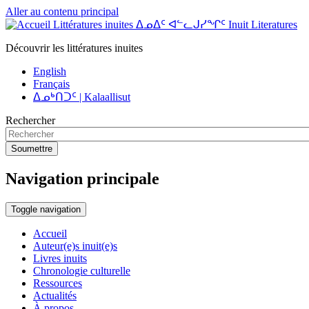
Aller au contenu principal
Littératures inuites ᐃᓄᐃᑦ ᐊᓪᓚᒍᓯᖏᑦ Inuit Literatures
Découvrir les littératures inuites
English
Français
ᐃᓄᒃᑎᑐᑦ | Kalaallisut
Rechercher
Soumettre
Navigation principale
Toggle navigation
Accueil
Auteur(e)s inuit(e)s
Livres inuits
Chronologie culturelle
Ressources
Actualités
À propos