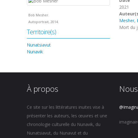
Date
2021
Auteur(
Bob Mesher.
Mesher,
Autoportrait, 2014.
Mort du 
Territoire(s)
Nunatsiavut
Nunavik
À propos
Nous
Ce site sur les littératures inuites vise à
@Imagina
présenter les auteurs, les œuvres et une
imaginai
chronologie culturelle du Nunavik, du
Nunatsiavut, du Nunavut et du