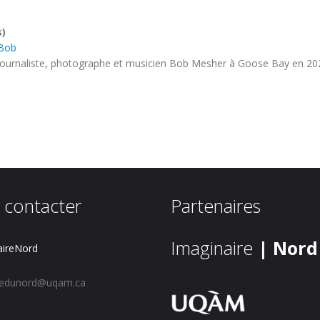
s)
 Bob
journaliste, photographe et musicien Bob Mesher à Goose Bay en 20
 contacter
Partenaires
Imaginaire
| Nord
ireNord
redunord@uqam.ca