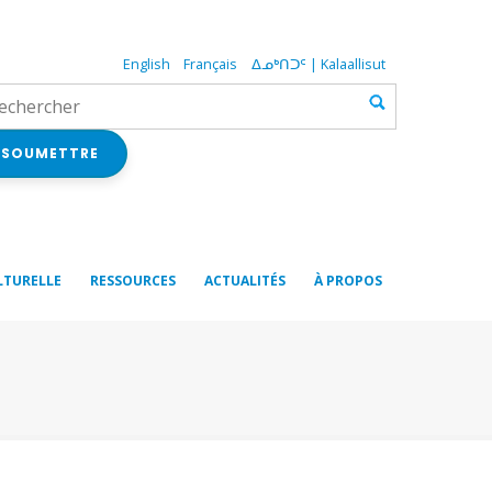
English
Français
ᐃᓄᒃᑎᑐᑦ | Kalaallisut
SOUMETTRE
LTURELLE
RESSOURCES
ACTUALITÉS
À PROPOS