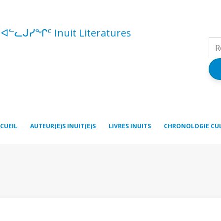
ᑦ ᐊᓪᓚᒍᓯᖏᑦ Inuit Literatures
CUEIL
AUTEUR(E)S INUIT(E)S
LIVRES INUITS
CHRONOLOGIE CU