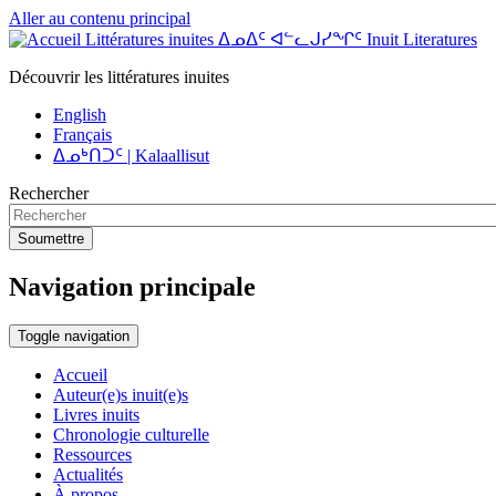
Aller au contenu principal
Littératures inuites ᐃᓄᐃᑦ ᐊᓪᓚᒍᓯᖏᑦ Inuit Literatures
Découvrir les littératures inuites
English
Français
ᐃᓄᒃᑎᑐᑦ | Kalaallisut
Rechercher
Soumettre
Navigation principale
Toggle navigation
Accueil
Auteur(e)s inuit(e)s
Livres inuits
Chronologie culturelle
Ressources
Actualités
À propos