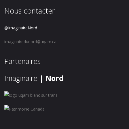
Nous contacter
@ImaginaireNord
imaginairedunord@uqam.ca
Partenaires
Imaginaire
| Nord