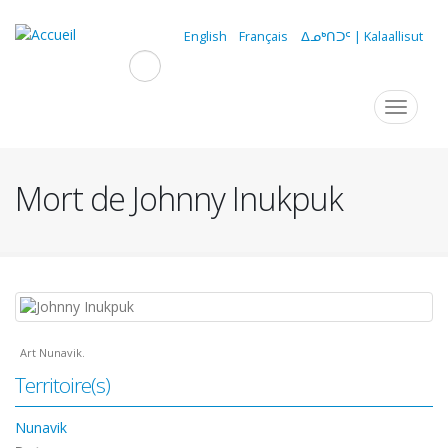
Aller
au
English
Français
ᐃᓄᒃᑎᑐᑦ | Kalaallisut
contenu
principal
Navigation
Toggle
navigat
principale
Mort de Johnny Inukpuk
Art Nunavik.
Territoire(s)
Nunavik