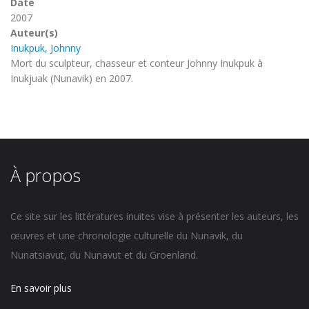
Date
2007
Auteur(s)
Inukpuk, Johnny
Mort du sculpteur, chasseur et conteur Johnny Inukpuk à
Inukjuak (Nunavik) en 2007.
À propos
Ce site sur les littératures inuites vise à présenter les auteurs, les
œuvres et une chronologie culturelle du Nunavik, du
Nunatsiavut, du Nunavut et du Groenland.
En savoir plus