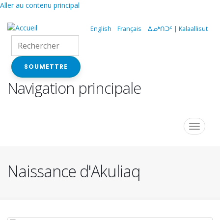
Aller au contenu principal
English
Français
ᐃᓄᒃᑎᑐᑦ | Kalaallisut
SOUMETTRE
Navigation principale
Toggle
navigat
Naissance d'Akuliaq