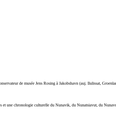
t conservateur de musée Jens Rosing à Jakobshavn (auj. Ilulissat, Groenl
œuvres et une chronologie culturelle du Nunavik, du Nunatsiavut, du Nuna