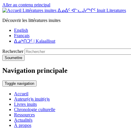
Aller au contenu principal
Littératures inuites ᐃᓄᐃᑦ ᐊᓪᓚᒍᓯᖏᑦ Inuit Literatures
Découvrir les littératures inuites
English
Français
ᐃᓄᒃᑎᑐᑦ | Kalaallisut
Rechercher
Soumettre
Navigation principale
Toggle navigation
Accueil
Auteur(e)s inuit(e)s
Livres inuits
Chronologie culturelle
Ressources
Actualités
À propos