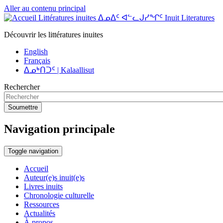
Aller au contenu principal
Littératures inuites ᐃᓄᐃᑦ ᐊᓪᓚᒍᓯᖏᑦ Inuit Literatures
Découvrir les littératures inuites
English
Français
ᐃᓄᒃᑎᑐᑦ | Kalaallisut
Rechercher
Soumettre
Navigation principale
Toggle navigation
Accueil
Auteur(e)s inuit(e)s
Livres inuits
Chronologie culturelle
Ressources
Actualités
À propos