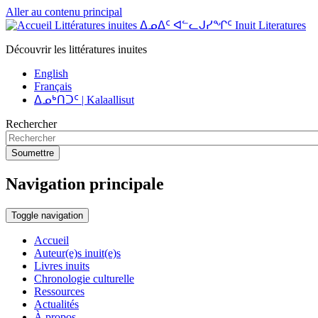
Aller au contenu principal
Littératures inuites ᐃᓄᐃᑦ ᐊᓪᓚᒍᓯᖏᑦ Inuit Literatures
Découvrir les littératures inuites
English
Français
ᐃᓄᒃᑎᑐᑦ | Kalaallisut
Rechercher
Soumettre
Navigation principale
Toggle navigation
Accueil
Auteur(e)s inuit(e)s
Livres inuits
Chronologie culturelle
Ressources
Actualités
À propos