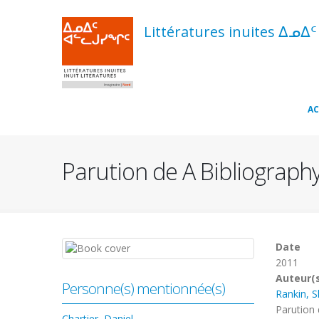
Aller
au
Littératures inuites ᐃᓄᐃ
contenu
principal
Navigation
AC
principale
Parution de A Bibliography
Date
2011
Auteur(
Personne(s) mentionnée(s)
Rankin, 
Parution
Chartier, Daniel