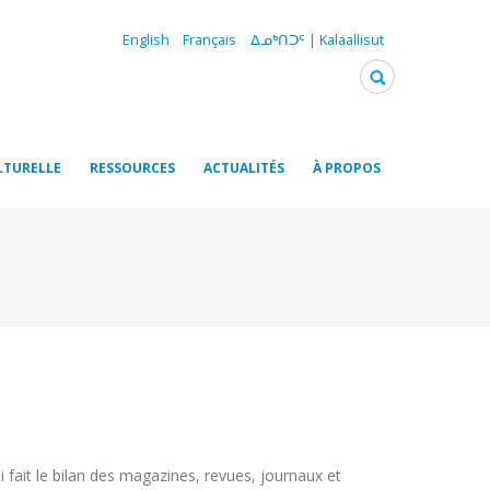
English
Français
ᐃᓄᒃᑎᑐᑦ | Kalaallisut
LTURELLE
RESSOURCES
ACTUALITÉS
À PROPOS
i fait le bilan des magazines, revues, journaux et