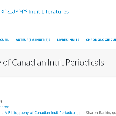
ᑦ ᐊᓪᓚᒍᓯᖏᑦ Inuit Literatures
CUEIL
AUTEUR(E)S INUIT(E)S
LIVRES INUITS
CHRONOLOGIE CU
 of Canadian Inuit Periodicals
s)
Sharon
 de
A Bibliography of Canadian Inuit Periodicals
, par Sharon Rankin, qu