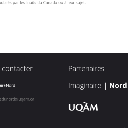
 publiés par les Inuits du Canada ou à leur sujet.
 contacter
Partenaires
Imaginaire
| Nord
ireNord
redunord@uqam.ca