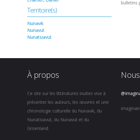
bulletins
Territoire(s)
Nunavik
Nunavut
Nunatsiavut
À propos
Nous
Ce site sur les littératures inuites vise à
@Imagina
présenter les auteurs, les œuvres et une
imaginai
chronologie culturelle du Nunavik, du
Nunatsiavut, du Nunavut et du
Groenland.