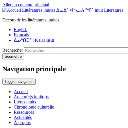
Aller au contenu principal
Littératures inuites ᐃᓄᐃᑦ ᐊᓪᓚᒍᓯᖏᑦ Inuit Literatures
Découvrir les littératures inuites
English
Français
ᐃᓄᒃᑎᑐᑦ | Kalaallisut
Rechercher
Soumettre
Navigation principale
Toggle navigation
Accueil
Auteur(e)s inuit(e)s
Livres inuits
Chronologie culturelle
Ressources
Actualités
À propos