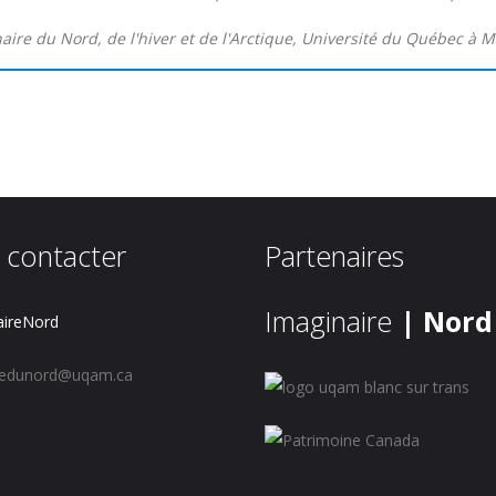
naire du Nord, de l'hiver et de l'Arctique, Université du Québec à M
 contacter
Partenaires
Imaginaire
| Nord
ireNord
redunord@uqam.ca