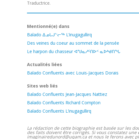
Traductrice.
Mentionné(e) dans
Balado ᐃᓄᒐᒍᓪᓕᖅ L’inugagullirq
Des veines du coeur au sommet de la pensée
Le harpon du chasseur ᐊᖑᓇᓱᑦᑎᐅᑉ ᓇᐅᒃᑯᑎᖓ
Actualités liées
Balado Confluents avec Louis-Jacques Dorais
Sites web liés
Balado Confluents Jean-Jacques Nattiez
Balado Confluents Richard Compton
Balado Confluents L’inugagullirq
La rédaction de cette biographie est basée sur les doc
des faits doivent être corrigés. Si vous constatez une
imaginairedunord@uqam.ca et nous le ferons avec plais