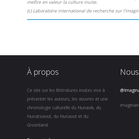
mettre en valeur la culture inuite.
(c) Laboratoire international de recherche sur l'imagi
À propos
Nous
Ce site sur les littératures inuites vise à
@Imagina
présenter les auteurs, les œuvres et une
imaginai
chronologie culturelle du Nunavik, du
Nunatsiavut, du Nunavut et du
Groenland.