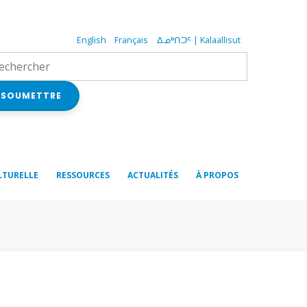
English
Français
ᐃᓄᒃᑎᑐᑦ | Kalaallisut
SOUMETTRE
LTURELLE
RESSOURCES
ACTUALITÉS
À PROPOS