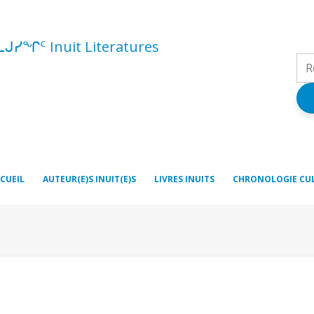
ᓚᒍᓯᖏᑦ Inuit Literatures
CUEIL
AUTEUR(E)S INUIT(E)S
LIVRES INUITS
CHRONOLOGIE CU